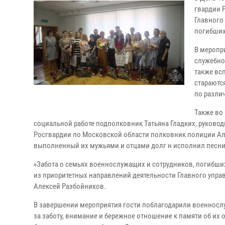
гвардии 
Главного
погибших
В меропр
служебног
также вс
стараютс
по разли
Также во
социальной работе подполковник Татьяна Гладких, руковод
Росгвардии по Московской области полковник полиции Ал
выполненный их мужьями и отцами долг н исполнил песни
«Забота о семьях военнослужащих и сотрудников, погибших
из приоритетных направлений деятельности Главного упра
Алексей Разбойников.
В завершении мероприятия гости поблагодарили военносл
за заботу, внимание и бережное отношение к памяти об их