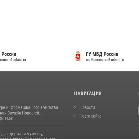
 России
ГУ МВД России
ковской области
по Московской области
И
НАВИГАЦИЯ
тре информационного агентства
Новости
ная Служба Новостей...
Карта сайта
26, 14:58
цы задержали мужчину,