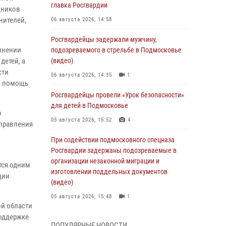
главка Росгвардии
дников
нителей,
06 августа 2026, 14:58
Росгвардейцы задержали мужчину,
олнении
подозреваемого в стрельбе в Подмосковье
детей, а
(видео)
сти
06 августа 2026, 14:35
1
ю помощь
Росгвардейцы провели «Урок безопасности»
для детей в Подмосковье
о
05 августа 2026, 15:52
4
управления
При содействии подмосковного спецназа
Росгвардии задержаны подозреваемые в
организации незаконной миграции и
тся одним
изготовлении поддельных документов
ции
(видео)
05 августа 2026, 15:48
1
ой области
поддержке
Сотрудники спецподразделения
ПОПУЛЯРНЫЕ НОВОСТИ