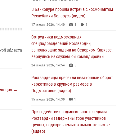
подмосковного главка Росгвардии
отработали навыки огневой подготовки на
В Байконуре прошла встреча с космонавтом
комплексных учениях
Республики Беларусь (видео)
04 августа 2026, 12:21
4
17 июля 2026, 14:40
3
1
За прошедший месяц росгвардейцы 7386 раз
Сотрудники подмосковных
выезжали по сигналам «Тревога» с
спецподразделений Росгвардии,
охраняемых объектов в Подмосковье
кой области
выполнявшие задачи на Северном Кавказе,
вернулись из служебной командировки
04 августа 2026, 12:15
24 июля 2026, 14:54
5
Росгвардейцы пресекли кражу из
супермаркета в Подмосковье (видео)
Росгвардейцы пресекли незаконный оборот
наркотиков в крупном размере в
03 августа 2026, 15:32
1
ующая →
Подмосковье (видео)
Росгвардейцы пресекли кражу сантехники,
15 июля 2026, 14:30
1
совершённую «семейным подрядом» в
Подмосковье (видео)
При содействии подмосковного спецназа
Росгвардии задержаны трое участников
03 августа 2026, 15:08
1
группы, подозреваемых в вымогательстве
В Подмосковье отметили годовщину со Дня
(видео)
образования ОМОН «Пересвет»