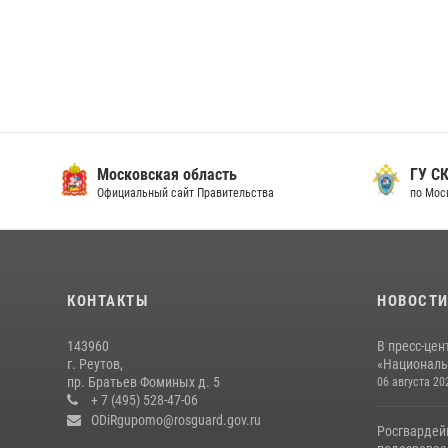
Московская область
ГУ СК
Официальный сайт Правительства
по Мос
КОНТАКТЫ
НОВОСТ
143960
В пресс-цен
г. Реутов,
«Националь
пр. Братьев Фоминых д. 5
06 августа 20
+ 7 (495) 528-47-06
ODiRgupomo@rosguard.gov.ru
Росгвардей