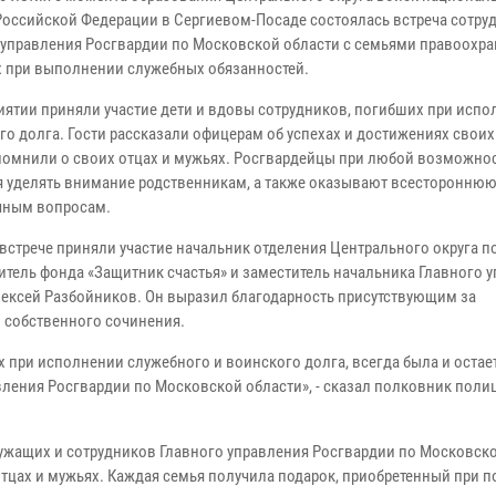
Российской Федерации в Сергиевом-Посаде состоялась встреча сотру
 управления Росгвардии по Московской области с семьями правоохра
 при выполнении служебных обязанностей.
иятии приняли участие дети и вдовы сотрудников, погибших при исп
о долга. Гости рассказали офицерам об успехах и достижениях своих 
помнили о своих отцах и мужьях. Росгвардейцы при любой возможно
я уделять внимание родственникам, а также оказывают всесторонню
чным вопросам.
 встрече приняли участие начальник отделения Центрального округа п
итель фонда «Защитник счастья» и заместитель начальника Главного 
ексей Разбойников. Он выразил благодарность присутствующим за
 собственного сочинения.
 при исполнении служебного и воинского долга, всегда была и остае
вления Росгвардии по Московской области», - сказал полковник поли
ужащих и сотрудников Главного управления Росгвардии по Московск
 отцах и мужьях. Каждая семья получила подарок, приобретенный при 