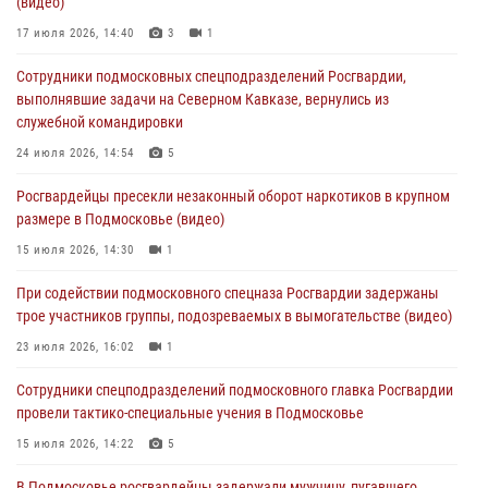
(видео)
изготовлении поддельных документов (видео)
17 июля 2026, 14:40
3
1
05 августа 2026, 15:48
1
Сотрудники подмосковных спецподразделений Росгвардии,
Сотрудники спецподразделения подмосковного главка Росгвардии
выполнявшие задачи на Северном Кавказе, вернулись из
отработали навыки огневой подготовки на комплексных учениях
служебной командировки
04 августа 2026, 12:21
4
24 июля 2026, 14:54
5
За прошедший месяц росгвардейцы 7386 раз выезжали по
Росгвардейцы пресекли незаконный оборот наркотиков в крупном
сигналам «Тревога» с охраняемых объектов в Подмосковье
размере в Подмосковье (видео)
04 августа 2026, 12:15
15 июля 2026, 14:30
1
Росгвардейцы пресекли кражу из супермаркета в Подмосковье
При содействии подмосковного спецназа Росгвардии задержаны
(видео)
трое участников группы, подозреваемых в вымогательстве (видео)
03 августа 2026, 15:32
1
23 июля 2026, 16:02
1
Сотрудники спецподразделений подмосковного главка Росгвардии
провели тактико-специальные учения в Подмосковье
15 июля 2026, 14:22
5
В Подмосковье росгвардейцы задержали мужчину, пугавшего