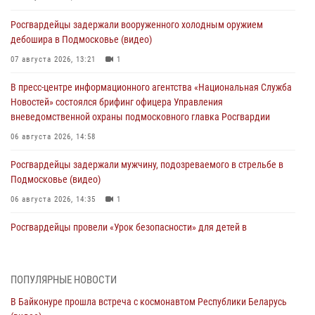
Росгвардейцы задержали вооруженного холодным оружием
дебошира в Подмосковье (видео)
07 августа 2026, 13:21
1
В пресс-центре информационного агентства «Национальная Служба
Новостей» состоялся брифинг офицера Управления
вневедомственной охраны подмосковного главка Росгвардии
06 августа 2026, 14:58
Росгвардейцы задержали мужчину, подозреваемого в стрельбе в
Подмосковье (видео)
06 августа 2026, 14:35
1
Росгвардейцы провели «Урок безопасности» для детей в
Подмосковье
05 августа 2026, 15:52
4
ПОПУЛЯРНЫЕ НОВОСТИ
При содействии подмосковного спецназа Росгвардии задержаны
В Байконуре прошла встреча с космонавтом Республики Беларусь
подозреваемые в организации незаконной миграции и