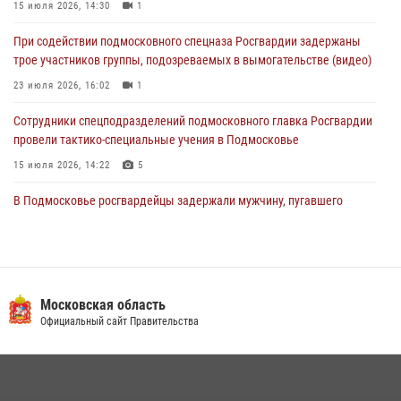
15 июля 2026, 14:30
1
За прошедший месяц росгвардейцы 7386 раз выезжали по
При содействии подмосковного спецназа Росгвардии задержаны
сигналам «Тревога» с охраняемых объектов в Подмосковье
трое участников группы, подозреваемых в вымогательстве (видео)
04 августа 2026, 12:15
23 июля 2026, 16:02
1
Сотрудники спецподразделений подмосковного главка Росгвардии
провели тактико-специальные учения в Подмосковье
15 июля 2026, 14:22
5
В Подмосковье росгвардейцы задержали мужчину, пугавшего
жильцов многоквартирного дома охотничьим карабином (видео)
16 июля 2026, 09:00
1
Росгвардейцы предотвратили массовый налет вражеских
беспилотников в ДНР
Московская область
Официальный сайт Правительства
22 июля 2026, 14:27
Росгвардейцы в Подмосковье задержали мужчину, находящегося в
федеральном розыске (видео)