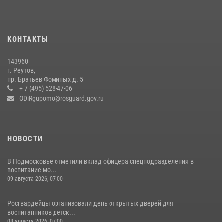
22 июля 2026, 14:15
1
В подмосковном главке Росгвардии выявили сильнейших
сотрудников спецподразделений в преодолении полосы
КОНТАКТЫ
препятствий со стрельбой
14 июля 2026, 15:13
3
143960
г. Реутов,
Росгвардейцы открыли свои двери для школьников в Подмосковье
пр. Братьев Фоминых д. 5
+ 7 (495) 528-47-06
18 июля 2026, 07:03
9
ODiRgupomo@rosguard.gov.ru
НОВОСТИ
В Подмосковье отметили вклад офицера спецподразделения в
воспитание мо...
09 августа 2026, 07:00
Росгвардейцы организовали день открытых дверей для
воспитанников детск...
08 августа 2026, 07:00