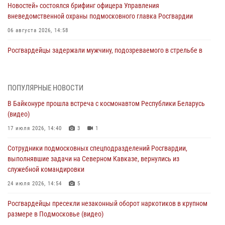
Новостей» состоялся брифинг офицера Управления
вневедомственной охраны подмосковного главка Росгвардии
06 августа 2026, 14:58
Росгвардейцы задержали мужчину, подозреваемого в стрельбе в
Подмосковье (видео)
06 августа 2026, 14:35
1
ПОПУЛЯРНЫЕ НОВОСТИ
Росгвардейцы провели «Урок безопасности» для детей в
В Байконуре прошла встреча с космонавтом Республики Беларусь
Подмосковье
(видео)
05 августа 2026, 15:52
4
17 июля 2026, 14:40
3
1
При содействии подмосковного спецназа Росгвардии задержаны
Сотрудники подмосковных спецподразделений Росгвардии,
подозреваемые в организации незаконной миграции и
выполнявшие задачи на Северном Кавказе, вернулись из
изготовлении поддельных документов (видео)
служебной командировки
05 августа 2026, 15:48
1
24 июля 2026, 14:54
5
Сотрудники спецподразделения подмосковного главка Росгвардии
Росгвардейцы пресекли незаконный оборот наркотиков в крупном
отработали навыки огневой подготовки на комплексных учениях
размере в Подмосковье (видео)
04 августа 2026, 12:21
4