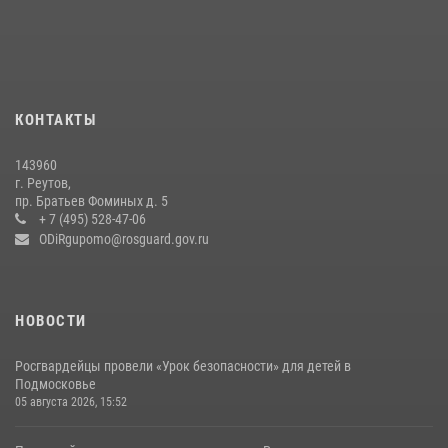
18 июля 2026, 07:03
9
Росгвардейцы предотвратили массовый налет вражеских
беспилотников в ДНР
22 июля 2026, 14:27
КОНТАКТЫ
В подмосковном главке Росгвардии выявили сильнейших
143960
сотрудников спецподразделений в преодолении полосы
г. Реутов,
препятствий со стрельбой
пр. Братьев Фоминых д. 5
+ 7 (495) 528-47-06
14 июля 2026, 15:13
3
ODiRgupomo@rosguard.gov.ru
НОВОСТИ
Росгвардейцы провели «Урок безопасности» для детей в
Подмосковье
05 августа 2026, 15:52