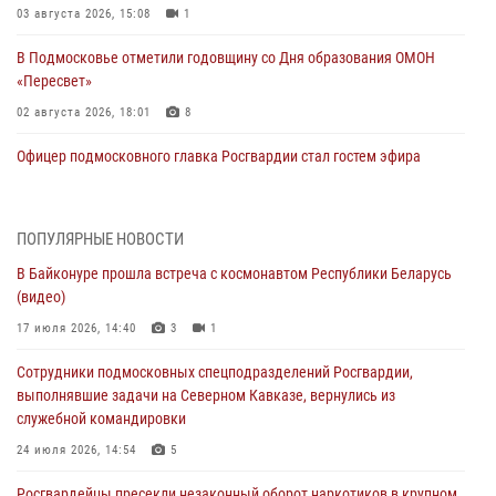
03 августа 2026, 15:08
1
В Подмосковье отметили годовщину со Дня образования ОМОН
«Пересвет»
02 августа 2026, 18:01
8
Офицер подмосковного главка Росгвардии стал гостем эфира
«Радио 1»
01 августа 2026, 17:57
ПОПУЛЯРНЫЕ НОВОСТИ
Росгвардейцы задержали рецидивиста, подозреваемого в краже на
В Байконуре прошла встреча с космонавтом Республики Беларусь
крупную сумму в Подмосковье
(видео)
31 июля 2026, 13:00
17 июля 2026, 14:40
3
1
Росгвардейцы задержали подозреваемых в мошеннических
Сотрудники подмосковных спецподразделений Росгвардии,
действиях в Подмосковье (видео)
выполнявшие задачи на Северном Кавказе, вернулись из
31 июля 2026, 09:00
служебной командировки
В Главном управлении Росгвардии по Московской области
24 июля 2026, 14:54
5
состоялось торжественное собрание, посвященное юбилею
Росгвардейцы пресекли незаконный оборот наркотиков в крупном