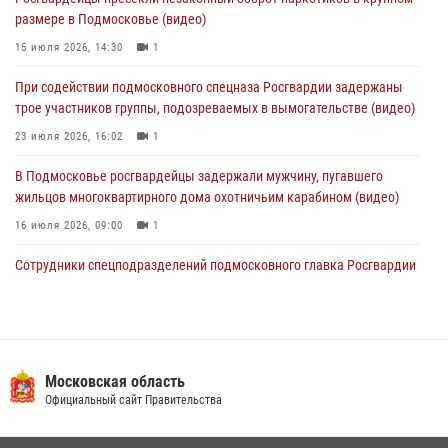
образования региональной общественной организации ветеранов
размере в Подмосковье (видео)
войск правопорядка (видео)
15 июля 2026, 14:30
1
30 июля 2026, 13:00
5
1
При содействии подмосковного спецназа Росгвардии задержаны
Росгвардейцы задержали нетрезвую автоледи в Подмосковье
трое участников группы, подозреваемых в вымогательстве (видео)
30 июля 2026, 08:00
1
23 июля 2026, 16:02
1
В Подмосковье росгвардейцы задержали мужчину, пугавшего
жильцов многоквартирного дома охотничьим карабином (видео)
16 июля 2026, 09:00
1
Сотрудники спецподразделений подмосковного главка Росгвардии
провели тактико-специальные учения в Подмосковье
15 июля 2026, 14:22
5
Росгвардейцы в Подмосковье задержали мужчину, находящегося в
федеральном розыске (видео)
Московская область
Официальный сайт Правительства
22 июля 2026, 14:15
1
Росгвардейцы открыли свои двери для школьников в Подмосковье