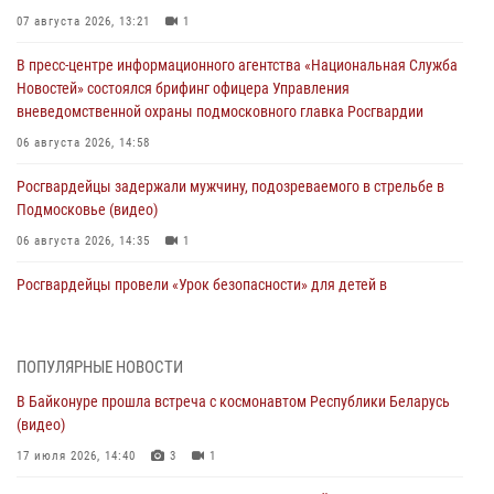
07 августа 2026, 13:21
1
В пресс-центре информационного агентства «Национальная Служба
Новостей» состоялся брифинг офицера Управления
вневедомственной охраны подмосковного главка Росгвардии
06 августа 2026, 14:58
Росгвардейцы задержали мужчину, подозреваемого в стрельбе в
Подмосковье (видео)
06 августа 2026, 14:35
1
Росгвардейцы провели «Урок безопасности» для детей в
Подмосковье
05 августа 2026, 15:52
4
ПОПУЛЯРНЫЕ НОВОСТИ
При содействии подмосковного спецназа Росгвардии задержаны
В Байконуре прошла встреча с космонавтом Республики Беларусь
подозреваемые в организации незаконной миграции и
(видео)
изготовлении поддельных документов (видео)
17 июля 2026, 14:40
3
1
05 августа 2026, 15:48
1