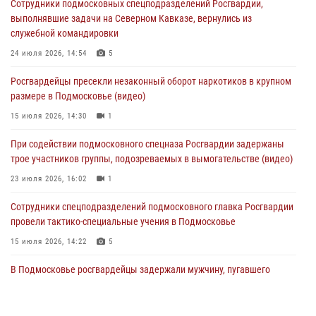
Сотрудники подмосковных спецподразделений Росгвардии,
Сотрудники спецподразделения подмосковного главка Росгвардии
выполнявшие задачи на Северном Кавказе, вернулись из
отработали навыки огневой подготовки на комплексных учениях
служебной командировки
04 августа 2026, 12:21
4
24 июля 2026, 14:54
5
За прошедший месяц росгвардейцы 7386 раз выезжали по
Росгвардейцы пресекли незаконный оборот наркотиков в крупном
сигналам «Тревога» с охраняемых объектов в Подмосковье
размере в Подмосковье (видео)
04 августа 2026, 12:15
15 июля 2026, 14:30
1
Росгвардейцы пресекли кражу из супермаркета в Подмосковье
При содействии подмосковного спецназа Росгвардии задержаны
(видео)
трое участников группы, подозреваемых в вымогательстве (видео)
03 августа 2026, 15:32
1
23 июля 2026, 16:02
1
Сотрудники спецподразделений подмосковного главка Росгвардии
провели тактико-специальные учения в Подмосковье
15 июля 2026, 14:22
5
В Подмосковье росгвардейцы задержали мужчину, пугавшего
жильцов многоквартирного дома охотничьим карабином (видео)
16 июля 2026, 09:00
1