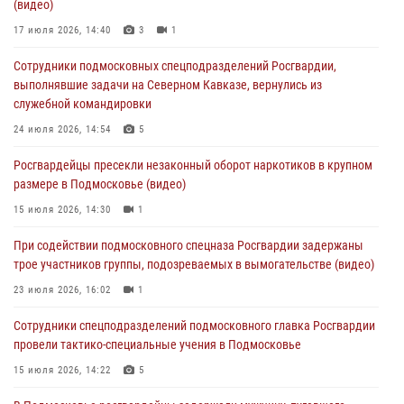
(видео)
изготовлении поддельных документов (видео)
17 июля 2026, 14:40
3
1
05 августа 2026, 15:48
1
Сотрудники подмосковных спецподразделений Росгвардии,
Сотрудники спецподразделения подмосковного главка Росгвардии
выполнявшие задачи на Северном Кавказе, вернулись из
отработали навыки огневой подготовки на комплексных учениях
служебной командировки
04 августа 2026, 12:21
4
24 июля 2026, 14:54
5
За прошедший месяц росгвардейцы 7386 раз выезжали по
Росгвардейцы пресекли незаконный оборот наркотиков в крупном
сигналам «Тревога» с охраняемых объектов в Подмосковье
размере в Подмосковье (видео)
04 августа 2026, 12:15
15 июля 2026, 14:30
1
Росгвардейцы пресекли кражу из супермаркета в Подмосковье
При содействии подмосковного спецназа Росгвардии задержаны
(видео)
трое участников группы, подозреваемых в вымогательстве (видео)
03 августа 2026, 15:32
1
23 июля 2026, 16:02
1
Сотрудники спецподразделений подмосковного главка Росгвардии
провели тактико-специальные учения в Подмосковье
15 июля 2026, 14:22
5