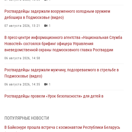
Росгвардейцы задержали вооруженного холодным оружием
дебошира в Подмосковье (видео)
07 августа 2026, 13:21
1
В пресс-центре информационного агентства «Национальная Служба
Новостей» состоялся брифинг офицера Управления
вневедомственной охраны подмосковного главка Росгвардии
06 августа 2026, 14:58
Росгвардейцы задержали мужчину, подозреваемого в стрельбе в
Подмосковье (видео)
06 августа 2026, 14:35
1
Росгвардейцы провели «Урок безопасности» для детей в
Подмосковье
05 августа 2026, 15:52
4
ПОПУЛЯРНЫЕ НОВОСТИ
При содействии подмосковного спецназа Росгвардии задержаны
В Байконуре прошла встреча с космонавтом Республики Беларусь
подозреваемые в организации незаконной миграции и