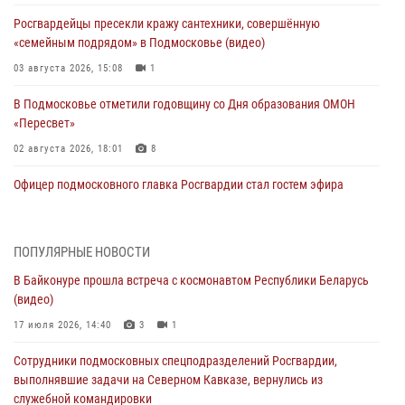
Росгвардейцы пресекли кражу сантехники, совершённую
«семейным подрядом» в Подмосковье (видео)
03 августа 2026, 15:08
1
В Подмосковье отметили годовщину со Дня образования ОМОН
«Пересвет»
02 августа 2026, 18:01
8
Офицер подмосковного главка Росгвардии стал гостем эфира
«Радио 1»
01 августа 2026, 17:57
ПОПУЛЯРНЫЕ НОВОСТИ
Росгвардейцы задержали рецидивиста, подозреваемого в краже на
В Байконуре прошла встреча с космонавтом Республики Беларусь
крупную сумму в Подмосковье
(видео)
31 июля 2026, 13:00
17 июля 2026, 14:40
3
1
Росгвардейцы задержали подозреваемых в мошеннических
Сотрудники подмосковных спецподразделений Росгвардии,
действиях в Подмосковье (видео)
выполнявшие задачи на Северном Кавказе, вернулись из
31 июля 2026, 09:00
служебной командировки