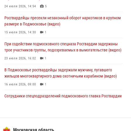
В Главном управлении Росгвардии по Московской области
24 июля 2026, 14:54
5
состоялось торжественное собрание, посвященное юбилею
Росгвардейцы пресекли незаконный оборот наркотиков в крупном
образования региональной общественной организации ветеранов
размере в Подмосковье (видео)
войск правопорядка (видео)
15 июля 2026, 14:30
1
30 июля 2026, 13:00
5
1
При содействии подмосковного спецназа Росгвардии задержаны
Росгвардейцы задержали нетрезвую автоледи в Подмосковье
трое участников группы, подозреваемых в вымогательстве (видео)
30 июля 2026, 08:00
1
23 июля 2026, 16:02
1
В Подмосковье росгвардейцы задержали мужчину, пугавшего
жильцов многоквартирного дома охотничьим карабином (видео)
16 июля 2026, 09:00
1
Сотрудники спецподразделений подмосковного главка Росгвардии
провели тактико-специальные учения в Подмосковье
15 июля 2026, 14:22
5
Росгвардейцы в Подмосковье задержали мужчину, находящегося в
федеральном розыске (видео)
Московская область