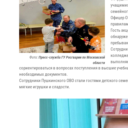
учащимис
семейног
Офицер О
правилам
Гость ак
обнаруже
пребыван
Сотрудни
колледже
Фото:
Пресс-служба ГУ Росгварии по Московской
выполняе
области
сориентироваться в вопросах поступления в высшие учебн
необходимых документов.
Сотрудники Пушкинского ОВО стали гостями детского семей
мягкие игрушки и сладости.