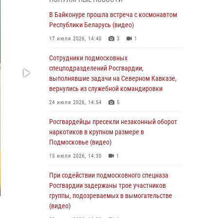
Офицер подмосковного главка Росгвардии
стал гостем эфира «Радио 1»
В Байконуре прошла встреча с космонавтом
Республики Беларусь (видео)
01 августа 2026, 17:57
17 июля 2026, 14:40
3
1
Росгвардейцы задержали рецидивиста,
подозреваемого в краже на крупную сумму в
Сотрудники подмосковных
Подмосковье
спецподразделений Росгвардии,
выполнявшие задачи на Северном Кавказе,
31 июля 2026, 13:00
вернулись из служебной командировки
Росгвардейцы задержали подозреваемых в
24 июля 2026, 14:54
5
мошеннических действиях в Подмосковье
(видео)
Росгвардейцы пресекли незаконный оборот
наркотиков в крупном размере в
31 июля 2026, 09:00
Подмосковье (видео)
В Главном управлении Росгвардии по
15 июля 2026, 14:30
1
Московской области состоялось
торжественное собрание, посвященное
При содействии подмосковного спецназа
юбилею образования региональной
Росгвардии задержаны трое участников
общественной организации ветеранов войск
группы, подозреваемых в вымогательстве
правопорядка (видео)
(видео)