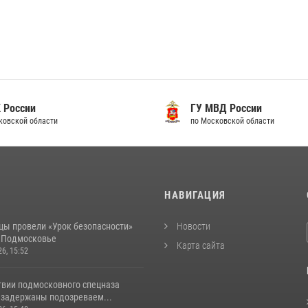
 России
ГУ МВД России
ковской области
по Московской области
И
НАВИГАЦИЯ
цы провели «Урок безопасности»
Новости
в Подмосковье
Карта сайта
26, 15:52
твии подмосковного спецназа
 задержаны подозреваем...