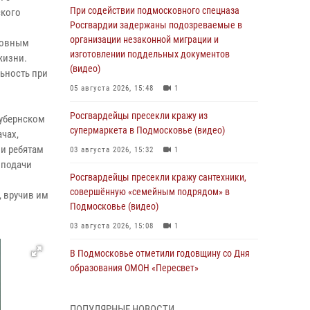
При содействии подмосковного спецназа
ского
Росгвардии задержаны подозреваемые в
организации незаконной миграции и
новным
изготовлении поддельных документов
жизни.
(видео)
ьность при
05 августа 2026, 15:48
1
Росгвардейцы пресекли кражу из
Губернском
супермаркета в Подмосковье (видео)
чах,
и ребятам
03 августа 2026, 15:32
1
 подачи
Росгвардейцы пресекли кражу сантехники,
совершённую «семейным подрядом» в
, вручив им
Подмосковье (видео)
03 августа 2026, 15:08
1
В Подмосковье отметили годовщину со Дня
образования ОМОН «Пересвет»
02 августа 2026, 18:01
8
ПОПУЛЯРНЫЕ НОВОСТИ