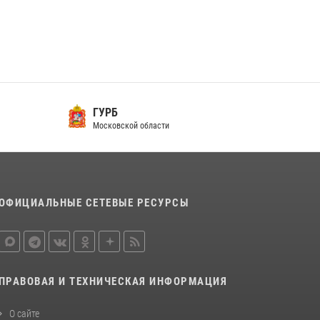
Росгвардейцы предотвратили массовый
налет вражеских беспилотников в ДНР
22 июля 2026, 14:27
В подмосковном главке Росгвардии выявили
сильнейших сотрудников спецподразделений
ГУРБ
в преодолении полосы препятствий со
Московской области
стрельбой
14 июля 2026, 15:13
3
ОФИЦИАЛЬНЫЕ СЕТЕВЫЕ РЕСУРСЫ
ПРАВОВАЯ И ТЕХНИЧЕСКАЯ ИНФОРМАЦИЯ
О сайте