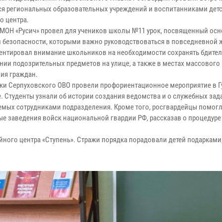
я региональных образовательных учреждений и воспитанниками дет
о центра.
МОН «Русич» провел для учеников школы №11 урок, посвященный ос
 безопасности, которыми важно руководствоваться в повседневной 
центировал внимание школьников на необходимости сохранять бдител
нии подозрительных предметов на улице, а также в местах массового
ия граждан.
ки Серпуховского ОВО провели профориентационное мероприятие в 
. Студенты узнали об истории создания ведомства и о служебных зада
мых сотрудниками подразделения. Кроме того, росгвардейцы помогл
ые заведения войск национальной гвардии РФ, рассказав о процедуре
ного центра «Ступень». Стражи порядка порадовали детей подарками