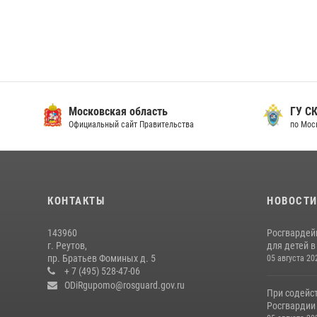
Московская область
ГУ СК
Официальный сайт Правительства
по Мос
КОНТАКТЫ
НОВОСТ
143960
Росгвардей
г. Реутов,
для детей 
пр. Братьев Фоминых д. 5
05 августа 20
+ 7 (495) 528-47-06
ODiRgupomo@rosguard.gov.ru
При содейс
Росгвардии