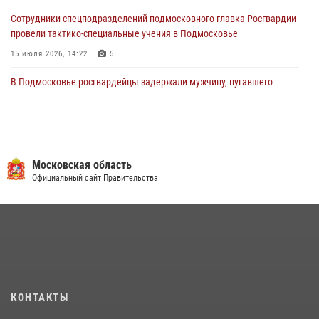
Сотрудники спецподразделений подмосковного главка Росгвардии
провели тактико-специальные учения в Подмосковье
15 июля 2026, 14:22
5
В Подмосковье росгвардейцы задержали мужчину, пугавшего
жильцов многоквартирного дома охотничьим карабином (видео)
16 июля 2026, 09:00
1
Росгвардейцы предотвратили массовый налет вражеских
беспилотников в ДНР
Московская область
Официальный сайт Правительства
22 июля 2026, 14:27
Росгвардейцы в Подмосковье задержали мужчину, находящегося в
федеральном розыске (видео)
22 июля 2026, 14:15
1
В подмосковном главке Росгвардии выявили сильнейших
сотрудников спецподразделений в преодолении полосы
КОНТАКТЫ
препятствий со стрельбой