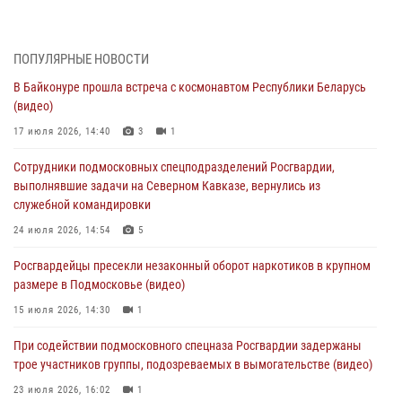
Подмосковье (видео)
06 августа 2026, 14:35
1
ПОПУЛЯРНЫЕ НОВОСТИ
Росгвардейцы провели «Урок безопасности» для детей в
В Байконуре прошла встреча с космонавтом Республики Беларусь
Подмосковье
(видео)
05 августа 2026, 15:52
4
17 июля 2026, 14:40
3
1
При содействии подмосковного спецназа Росгвардии задержаны
Сотрудники подмосковных спецподразделений Росгвардии,
подозреваемые в организации незаконной миграции и
выполнявшие задачи на Северном Кавказе, вернулись из
изготовлении поддельных документов (видео)
служебной командировки
05 августа 2026, 15:48
1
24 июля 2026, 14:54
5
Сотрудники спецподразделения подмосковного главка Росгвардии
Росгвардейцы пресекли незаконный оборот наркотиков в крупном
отработали навыки огневой подготовки на комплексных учениях
размере в Подмосковье (видео)
04 августа 2026, 12:21
4
15 июля 2026, 14:30
1
За прошедший месяц росгвардейцы 7386 раз выезжали по
При содействии подмосковного спецназа Росгвардии задержаны
сигналам «Тревога» с охраняемых объектов в Подмосковье
трое участников группы, подозреваемых в вымогательстве (видео)
04 августа 2026, 12:15
23 июля 2026, 16:02
1