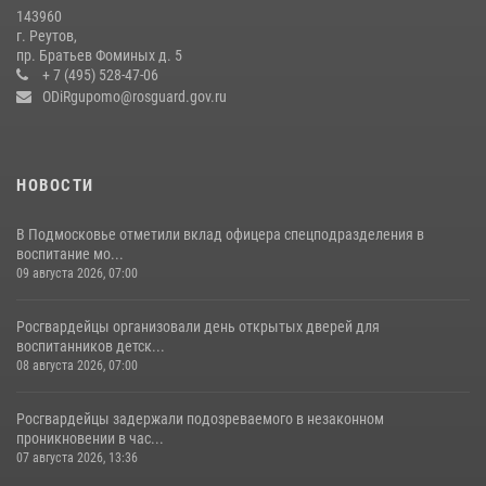
14 июля 2026, 15:13
3
143960
г. Реутов,
Росгвардейцы открыли свои двери для школьников в Подмосковье
пр. Братьев Фоминых д. 5
+ 7 (495) 528-47-06
18 июля 2026, 07:03
9
ODiRgupomo@rosguard.gov.ru
НОВОСТИ
В Подмосковье отметили вклад офицера спецподразделения в
воспитание мо...
09 августа 2026, 07:00
Росгвардейцы организовали день открытых дверей для
воспитанников детск...
08 августа 2026, 07:00
Росгвардейцы задержали подозреваемого в незаконном
проникновении в час...
07 августа 2026, 13:36