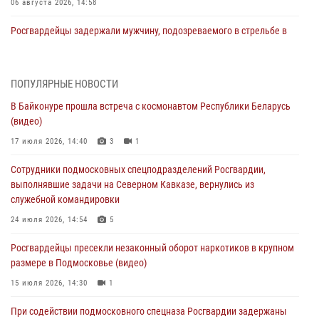
06 августа 2026, 14:58
Росгвардейцы задержали мужчину, подозреваемого в стрельбе в
Подмосковье (видео)
06 августа 2026, 14:35
1
ПОПУЛЯРНЫЕ НОВОСТИ
Росгвардейцы провели «Урок безопасности» для детей в
В Байконуре прошла встреча с космонавтом Республики Беларусь
Подмосковье
(видео)
05 августа 2026, 15:52
4
17 июля 2026, 14:40
3
1
При содействии подмосковного спецназа Росгвардии задержаны
Сотрудники подмосковных спецподразделений Росгвардии,
подозреваемые в организации незаконной миграции и
выполнявшие задачи на Северном Кавказе, вернулись из
изготовлении поддельных документов (видео)
служебной командировки
05 августа 2026, 15:48
1
24 июля 2026, 14:54
5
Сотрудники спецподразделения подмосковного главка Росгвардии
Росгвардейцы пресекли незаконный оборот наркотиков в крупном
отработали навыки огневой подготовки на комплексных учениях
размере в Подмосковье (видео)
04 августа 2026, 12:21
4
15 июля 2026, 14:30
1
За прошедший месяц росгвардейцы 7386 раз выезжали по
При содействии подмосковного спецназа Росгвардии задержаны
сигналам «Тревога» с охраняемых объектов в Подмосковье