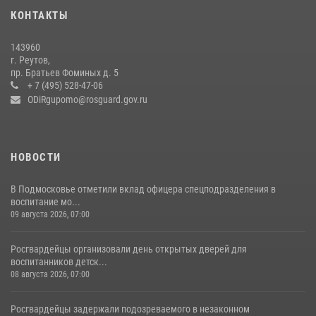
сотрудников спецподразделений в преодолении полосы
КОНТАКТЫ
препятствий со стрельбой
14 июля 2026, 15:13
3
143960
г. Реутов,
Росгвардейцы открыли свои двери для школьников в Подмосковье
пр. Братьев Фоминых д. 5
+ 7 (495) 528-47-06
18 июля 2026, 07:03
9
ODiRgupomo@rosguard.gov.ru
НОВОСТИ
В Подмосковье отметили вклад офицера спецподразделения в
воспитание мо...
09 августа 2026, 07:00
Росгвардейцы организовали день открытых дверей для
воспитанников детск...
08 августа 2026, 07:00
Росгвардейцы задержали подозреваемого в незаконном