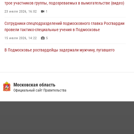
трое участников группы, подозреваемых в вымогательстве (видео)
04 августа 2026, 12:15
23 июля 2026, 16:02
1
Сотрудники спецподразделений подмосковного главка Росгвардии
провели тактико-специальные учения в Подмосковье
15 июля 2026, 14:22
5
В Подмосковье росгвардейцы задержали мужчину, пугавшего
жильцов многоквартирного дома охотничьим карабином (видео)
16 июля 2026, 09:00
1
Росгвардейцы предотвратили массовый налет вражеских
беспилотников в ДНР
Московская область
Официальный сайт Правительства
22 июля 2026, 14:27
Росгвардейцы в Подмосковье задержали мужчину, находящегося в
федеральном розыске (видео)
22 июля 2026, 14:15
1
В подмосковном главке Росгвардии выявили сильнейших