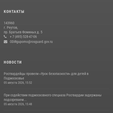
Росгвардейцы открыли свои двери для школьников в Подмосковье
18 июля 2026, 07:03
9
КОНТАКТЫ
В подмосковном главке Росгвардии выявили сильнейших
143960
сотрудников спецподразделений в преодолении полосы
г. Реутов,
препятствий со стрельбой
пр. Братьев Фоминых д. 5
+ 7 (495) 528-47-06
14 июля 2026, 15:13
3
ODiRgupomo@rosguard.gov.ru
НОВОСТИ
Росгвардейцы провели «Урок безопасности» для детей в
Подмосковье
05 августа 2026, 15:52
При содействии подмосковного спецназа Росгвардии задержаны
подозреваем...
05 августа 2026, 15:48