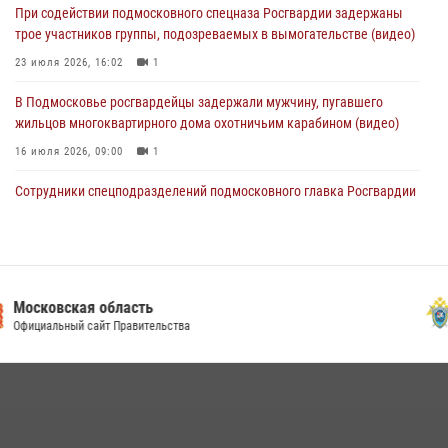
При содействии подмосковного спецназа Росгвардии задержаны
Росгвардейцы задержали нетрезвую автоледи в Подмосковье
трое участников группы, подозреваемых в вымогательстве (видео)
30 июля 2026, 08:00
1
23 июля 2026, 16:02
1
В Подмосковье росгвардейцы задержали мужчину, пугавшего
жильцов многоквартирного дома охотничьим карабином (видео)
16 июля 2026, 09:00
1
Сотрудники спецподразделений подмосковного главка Росгвардии
провели тактико-специальные учения в Подмосковье
15 июля 2026, 14:22
5
Росгвардейцы в Подмосковье задержали мужчину, находящегося в
федеральном розыске (видео)
ГУ СК России
по Московской области
22 июля 2026, 14:15
1
Росгвардейцы предотвратили массовый налет вражеских
беспилотников в ДНР
22 июля 2026, 14:27