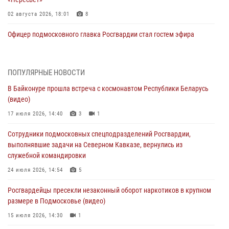
02 августа 2026, 18:01
8
Офицер подмосковного главка Росгвардии стал гостем эфира
«Радио 1»
01 августа 2026, 17:57
ПОПУЛЯРНЫЕ НОВОСТИ
Росгвардейцы задержали рецидивиста, подозреваемого в краже на
В Байконуре прошла встреча с космонавтом Республики Беларусь
крупную сумму в Подмосковье
(видео)
31 июля 2026, 13:00
17 июля 2026, 14:40
3
1
Росгвардейцы задержали подозреваемых в мошеннических
Сотрудники подмосковных спецподразделений Росгвардии,
действиях в Подмосковье (видео)
выполнявшие задачи на Северном Кавказе, вернулись из
31 июля 2026, 09:00
служебной командировки
В Главном управлении Росгвардии по Московской области
24 июля 2026, 14:54
5
состоялось торжественное собрание, посвященное юбилею
Росгвардейцы пресекли незаконный оборот наркотиков в крупном
образования региональной общественной организации ветеранов
размере в Подмосковье (видео)
войск правопорядка (видео)
15 июля 2026, 14:30
1
30 июля 2026, 13:00
5
1