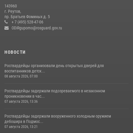
В подмосковном главке Росгвардии выявили сильнейших
143960
сотрудников спецподразделений в преодолении полосы
г. Реутов,
препятствий со стрельбой
пр. Братьев Фоминых д. 5
+ 7 (495) 528-47-06
14 июля 2026, 15:13
3
ODiRgupomo@rosguard.gov.ru
НОВОСТИ
Росгвардейцы организовали день открытых дверей для
воспитанников детск...
08 августа 2026, 07:00
Росгвардейцы задержали подозреваемого в незаконном
проникновении в час...
07 августа 2026, 13:36
Росгвардейцы задержали вооруженного холодным оружием
дебошира в Подмос...
07 августа 2026, 13:21