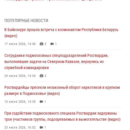
Подмосковье
05 августа 2026, 15:52
4
ПОПУЛЯРНЫЕ НОВОСТИ
При содействии подмосковного спецназа Росгвардии задержаны
В Байконуре прошла встреча с космонавтом Республики Беларусь
подозреваемые в организации незаконной миграции и
(видео)
изготовлении поддельных документов (видео)
17 июля 2026, 14:40
3
1
05 августа 2026, 15:48
1
Сотрудники подмосковных спецподразделений Росгвардии,
Сотрудники спецподразделения подмосковного главка Росгвардии
выполнявшие задачи на Северном Кавказе, вернулись из
отработали навыки огневой подготовки на комплексных учениях
служебной командировки
04 августа 2026, 12:21
4
24 июля 2026, 14:54
5
За прошедший месяц росгвардейцы 7386 раз выезжали по
Росгвардейцы пресекли незаконный оборот наркотиков в крупном
сигналам «Тревога» с охраняемых объектов в Подмосковье
размере в Подмосковье (видео)
04 августа 2026, 12:15
15 июля 2026, 14:30
1
Росгвардейцы пресекли кражу из супермаркета в Подмосковье
При содействии подмосковного спецназа Росгвардии задержаны
(видео)
трое участников группы, подозреваемых в вымогательстве (видео)
03 августа 2026, 15:32
1
23 июля 2026, 16:02
1