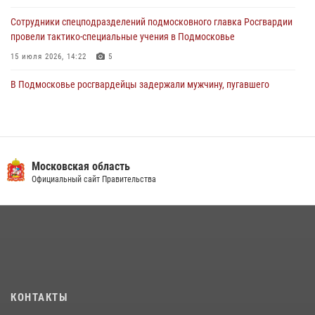
Сотрудники спецподразделений подмосковного главка Росгвардии
провели тактико-специальные учения в Подмосковье
15 июля 2026, 14:22
5
В Подмосковье росгвардейцы задержали мужчину, пугавшего
жильцов многоквартирного дома охотничьим карабином (видео)
16 июля 2026, 09:00
1
Росгвардейцы в Подмосковье задержали мужчину, находящегося в
федеральном розыске (видео)
Московская область
Официальный сайт Правительства
22 июля 2026, 14:15
1
Росгвардейцы предотвратили массовый налет вражеских
беспилотников в ДНР
22 июля 2026, 14:27
Росгвардейцы открыли свои двери для школьников в Подмосковье
18 июля 2026, 07:03
9
КОНТАКТЫ