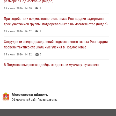
размере в Подмосковье (видео)
04 августа 2026, 12:21
4
15 июля 2026, 14:30
1
За прошедший месяц росгвардейцы 7386 раз выезжали по
При содействии подмосковного спецназа Росгвардии задержаны
сигналам «Тревога» с охраняемых объектов в Подмосковье
трое участников группы, подозреваемых в вымогательстве (видео)
04 августа 2026, 12:15
23 июля 2026, 16:02
1
Сотрудники спецподразделений подмосковного главка Росгвардии
провели тактико-специальные учения в Подмосковье
15 июля 2026, 14:22
5
В Подмосковье росгвардейцы задержали мужчину, пугавшего
жильцов многоквартирного дома охотничьим карабином (видео)
16 июля 2026, 09:00
1
Росгвардейцы предотвратили массовый налет вражеских
беспилотников в ДНР
Московская область
Официальный сайт Правительства
22 июля 2026, 14:27
Росгвардейцы в Подмосковье задержали мужчину, находящегося в