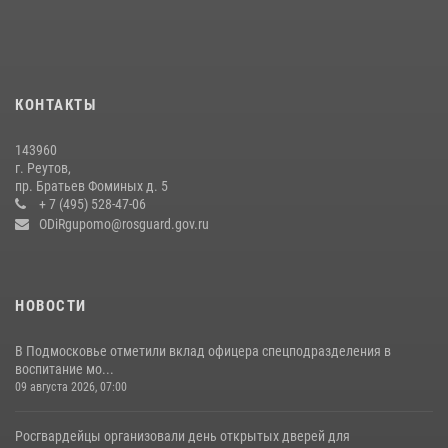
федеральном розыске (видео)
22 июля 2026, 14:15
1
В подмосковном главке Росгвардии выявили сильнейших
сотрудников спецподразделений в преодолении полосы
КОНТАКТЫ
препятствий со стрельбой
14 июля 2026, 15:13
3
143960
г. Реутов,
Росгвардейцы открыли свои двери для школьников в Подмосковье
пр. Братьев Фоминых д. 5
+ 7 (495) 528-47-06
18 июля 2026, 07:03
9
ODiRgupomo@rosguard.gov.ru
НОВОСТИ
В Подмосковье отметили вклад офицера спецподразделения в
воспитание мо...
09 августа 2026, 07:00
Росгвардейцы организовали день открытых дверей для