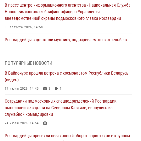
В пресс-центре информационного агентства «Национальная Служба
Новостей» состоялся брифинг офицера Управления
вневедомственной охраны подмосковного главка Росгвардии
06 августа 2026, 14:58
Росгвардейцы задержали мужчину, подозреваемого в стрельбе в
Подмосковье (видео)
06 августа 2026, 14:35
1
ПОПУЛЯРНЫЕ НОВОСТИ
Росгвардейцы провели «Урок безопасности» для детей в
В Байконуре прошла встреча с космонавтом Республики Беларусь
Подмосковье
(видео)
05 августа 2026, 15:52
4
17 июля 2026, 14:40
3
1
При содействии подмосковного спецназа Росгвардии задержаны
Сотрудники подмосковных спецподразделений Росгвардии,
подозреваемые в организации незаконной миграции и
выполнявшие задачи на Северном Кавказе, вернулись из
изготовлении поддельных документов (видео)
служебной командировки
05 августа 2026, 15:48
1
24 июля 2026, 14:54
5
Сотрудники спецподразделения подмосковного главка Росгвардии
Росгвардейцы пресекли незаконный оборот наркотиков в крупном
отработали навыки огневой подготовки на комплексных учениях