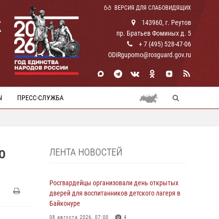
ВЕРСИЯ ДЛЯ СЛАБОВИДЯЩИХ
К
143960, г. Реутов
пр. Братьев Фоминых д. 5
+ 7 (495) 528-47-06
ODiRgupomo@rosguard.gov.ru
Ы
ПРЕСС-СЛУЖБА
ЛЕНТА НОВОСТЕЙ
О
Росгвардейцы организовали день открытых
дверей для воспитанников детского лагеря в
Байконуре
08 августа 2026, 07:00
4