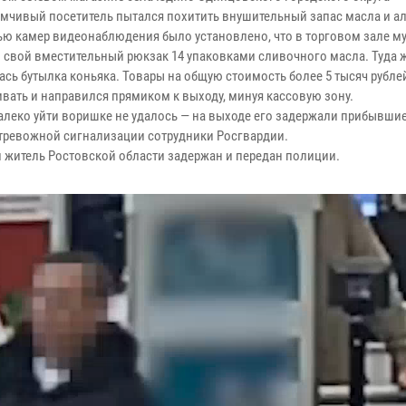
мчивый посетитель пытался похитить внушительный запас масла и ал
ю камер видеонаблюдения было установлено, что в торговом зале м
 свой вместительный рюкзак 14 упаковками сливочного масла. Туда 
ась бутылка коньяка. Товары на общую стоимость более 5 тысяч рубле
ивать и направился прямиком к выходу, минуя кассовую зону.
алеко уйти воришке не удалось — на выходе его задержали прибывшие
 тревожной сигнализации сотрудники Росгвардии.
й житель Ростовской области задержан и передан полиции.