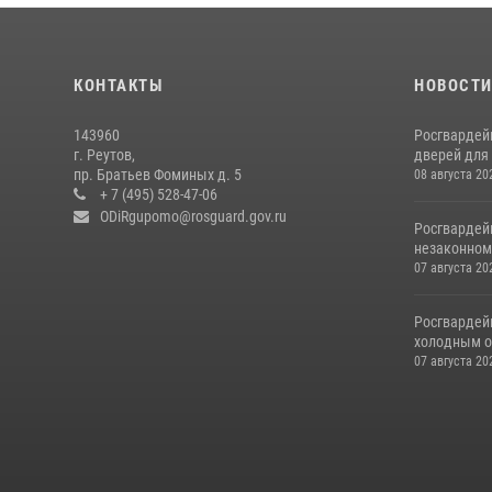
КОНТАКТЫ
НОВОСТ
143960
Росгвардей
г. Реутов,
дверей для 
пр. Братьев Фоминых д. 5
08 августа 20
+ 7 (495) 528-47-06
ODiRgupomo@rosguard.gov.ru
Росгвардей
незаконном 
07 августа 20
Росгвардей
холодным о
07 августа 20