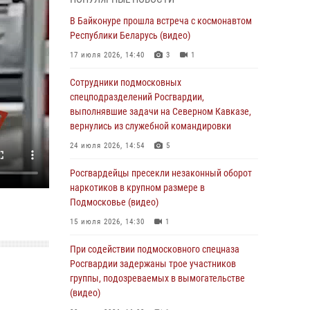
(видео)
В Байконуре прошла встреча с космонавтом
06 августа 2026, 14:35
1
Республики Беларусь (видео)
Росгвардейцы провели «Урок безопасности»
17 июля 2026, 14:40
3
1
для детей в Подмосковье
Сотрудники подмосковных
05 августа 2026, 15:52
4
спецподразделений Росгвардии,
При содействии подмосковного спецназа
выполнявшие задачи на Северном Кавказе,
Росгвардии задержаны подозреваемые в
вернулись из служебной командировки
организации незаконной миграции и
24 июля 2026, 14:54
5
изготовлении поддельных документов
(видео)
Росгвардейцы пресекли незаконный оборот
наркотиков в крупном размере в
05 августа 2026, 15:48
1
Подмосковье (видео)
Сотрудники спецподразделения
15 июля 2026, 14:30
1
подмосковного главка Росгвардии
отработали навыки огневой подготовки на
При содействии подмосковного спецназа
комплексных учениях
Росгвардии задержаны трое участников
группы, подозреваемых в вымогательстве
04 августа 2026, 12:21
4
(видео)
За прошедший месяц росгвардейцы 7386 раз