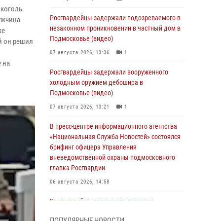
коголь.
Росгвардейцы задержали подозреваемого в
ужчина
незаконном проникновении в частный дом в
же
Подмосковье (видео)
й он решил
07 августа 2026, 13:36
1
 на
Росгвардейцы задержали вооруженного
холодным оружием дебошира в
Подмосковье (видео)
07 августа 2026, 13:21
1
В пресс-центре информационного агентства
«Национальная Служба Новостей» состоялся
брифинг офицера Управления
вневедомственной охраны подмосковного
главка Росгвардии
06 августа 2026, 14:58
Росгвардейцы задержали мужчину,
подозреваемого в стрельбе в Подмосковье
ПОПУЛЯРНЫЕ НОВОСТИ