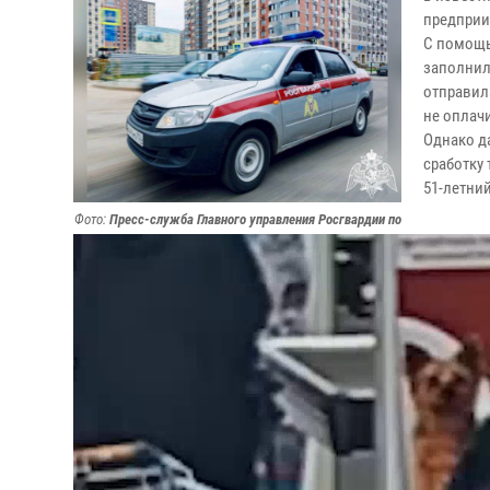
предприи
С помощь
заполнил
отправил
не оплач
Однако д
сработку
51-летни
Фото:
Пресс-служба Главного управления Росгвардии по
Московской области