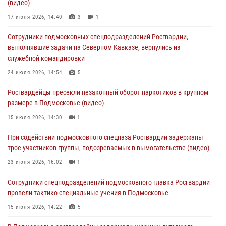
(видео)
05 августа 2026, 15:52
4
17 июля 2026, 14:40
3
1
При содействии подмосковного спецназа Росгвардии задержаны
Сотрудники подмосковных спецподразделений Росгвардии,
подозреваемые в организации незаконной миграции и
выполнявшие задачи на Северном Кавказе, вернулись из
изготовлении поддельных документов (видео)
служебной командировки
05 августа 2026, 15:48
1
24 июля 2026, 14:54
5
Сотрудники спецподразделения подмосковного главка Росгвардии
Росгвардейцы пресекли незаконный оборот наркотиков в крупном
отработали навыки огневой подготовки на комплексных учениях
размере в Подмосковье (видео)
04 августа 2026, 12:21
4
15 июля 2026, 14:30
1
За прошедший месяц росгвардейцы 7386 раз выезжали по
При содействии подмосковного спецназа Росгвардии задержаны
сигналам «Тревога» с охраняемых объектов в Подмосковье
трое участников группы, подозреваемых в вымогательстве (видео)
04 августа 2026, 12:15
23 июля 2026, 16:02
1
Сотрудники спецподразделений подмосковного главка Росгвардии
провели тактико-специальные учения в Подмосковье
15 июля 2026, 14:22
5