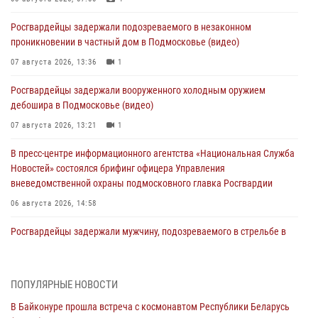
Росгвардейцы задержали подозреваемого в незаконном
проникновении в частный дом в Подмосковье (видео)
07 августа 2026, 13:36
1
Росгвардейцы задержали вооруженного холодным оружием
дебошира в Подмосковье (видео)
07 августа 2026, 13:21
1
В пресс-центре информационного агентства «Национальная Служба
Новостей» состоялся брифинг офицера Управления
вневедомственной охраны подмосковного главка Росгвардии
06 августа 2026, 14:58
Росгвардейцы задержали мужчину, подозреваемого в стрельбе в
Подмосковье (видео)
06 августа 2026, 14:35
1
ПОПУЛЯРНЫЕ НОВОСТИ
Росгвардейцы провели «Урок безопасности» для детей в
В Байконуре прошла встреча с космонавтом Республики Беларусь
Подмосковье