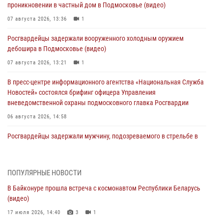
проникновении в частный дом в Подмосковье (видео)
07 августа 2026, 13:36
1
Росгвардейцы задержали вооруженного холодным оружием
дебошира в Подмосковье (видео)
07 августа 2026, 13:21
1
В пресс-центре информационного агентства «Национальная Служба
Новостей» состоялся брифинг офицера Управления
вневедомственной охраны подмосковного главка Росгвардии
06 августа 2026, 14:58
Росгвардейцы задержали мужчину, подозреваемого в стрельбе в
Подмосковье (видео)
06 августа 2026, 14:35
1
ПОПУЛЯРНЫЕ НОВОСТИ
Росгвардейцы провели «Урок безопасности» для детей в
В Байконуре прошла встреча с космонавтом Республики Беларусь
Подмосковье
(видео)
05 августа 2026, 15:52
4
17 июля 2026, 14:40
3
1