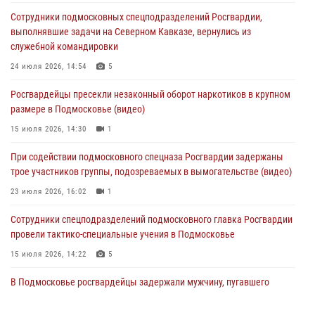
При содействии подмосковного спецназа Росгвардии задержаны
Сотрудники подмосковных спецподразделений Росгвардии,
подозреваемые в организации незаконной миграции и
выполнявшие задачи на Северном Кавказе, вернулись из
изготовлении поддельных документов (видео)
служебной командировки
05 августа 2026, 15:48
1
24 июля 2026, 14:54
5
Сотрудники спецподразделения подмосковного главка Росгвардии
Росгвардейцы пресекли незаконный оборот наркотиков в крупном
отработали навыки огневой подготовки на комплексных учениях
размере в Подмосковье (видео)
04 августа 2026, 12:21
4
15 июля 2026, 14:30
1
За прошедший месяц росгвардейцы 7386 раз выезжали по
При содействии подмосковного спецназа Росгвардии задержаны
сигналам «Тревога» с охраняемых объектов в Подмосковье
трое участников группы, подозреваемых в вымогательстве (видео)
04 августа 2026, 12:15
23 июля 2026, 16:02
1
Сотрудники спецподразделений подмосковного главка Росгвардии
провели тактико-специальные учения в Подмосковье
15 июля 2026, 14:22
5
В Подмосковье росгвардейцы задержали мужчину, пугавшего
жильцов многоквартирного дома охотничьим карабином (видео)