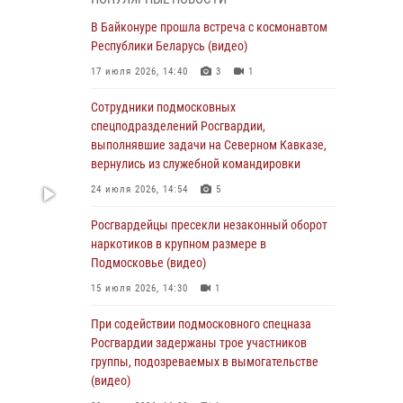
супермаркета в Подмосковье (видео)
В Байконуре прошла встреча с космонавтом
03 августа 2026, 15:32
1
Республики Беларусь (видео)
Росгвардейцы пресекли кражу сантехники,
17 июля 2026, 14:40
3
1
совершённую «семейным подрядом» в
Подмосковье (видео)
Сотрудники подмосковных
спецподразделений Росгвардии,
03 августа 2026, 15:08
1
выполнявшие задачи на Северном Кавказе,
В Подмосковье отметили годовщину со Дня
вернулись из служебной командировки
образования ОМОН «Пересвет»
24 июля 2026, 14:54
5
02 августа 2026, 18:01
8
Росгвардейцы пресекли незаконный оборот
Офицер подмосковного главка Росгвардии
наркотиков в крупном размере в
стал гостем эфира «Радио 1»
Подмосковье (видео)
01 августа 2026, 17:57
15 июля 2026, 14:30
1
Росгвардейцы задержали рецидивиста,
При содействии подмосковного спецназа
подозреваемого в краже на крупную сумму в
Росгвардии задержаны трое участников
Подмосковье
группы, подозреваемых в вымогательстве
(видео)
31 июля 2026, 13:00