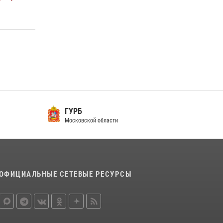
Росгвардейцы открыли свои двери для
школьников в Подмосковье
18 июля 2026, 07:03
9
В подмосковном главке Росгвардии выявили
сильнейших сотрудников спецподразделений
в преодолении полосы препятствий со
стрельбой
14 июля 2026, 15:13
3
ГУРБ
Московской области
ОФИЦИАЛЬНЫЕ СЕТЕВЫЕ РЕСУРСЫ