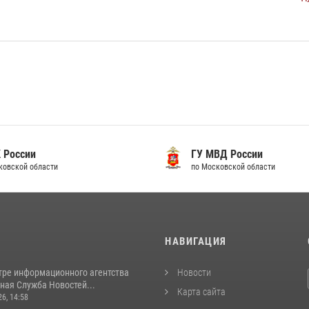
 России
ГУ МВД России
ковской области
по Московской области
И
НАВИГАЦИЯ
тре информационного агентства
Новости
ная Служба Новостей...
Карта сайта
26, 14:58