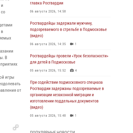
главка Росгвардии
 и
 со
06 августа 2026, 14:58
Росгвардейцы задержали мужчину,
адетами
подозреваемого в стрельбе в Подмосковье
 в
(видео)
няемых
06 августа 2026, 14:35
1
казании
Росгвардейцы провели «Урок безопасности»
ы. В
для детей в Подмосковье
оприятиях
05 августа 2026, 15:52
4
ой игры
При содействии подмосковного спецназа
реодолевать
Росгвардии задержаны подозреваемые в
равления от
организации незаконной миграции и
изготовлении поддельных документов
(видео)
05 августа 2026, 15:48
1
Росгвардейцы пресекли кражу из
ПОПУЛЯРНЫЕ НОВОСТИ