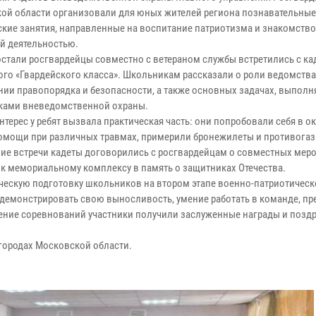
ой области организовали для юных жителей региона познавательные
ские занятия, направленные на воспитание патриотизма и знакомство
й деятельностью.
остали росгвардейцы совместно с ветераном службы встретились с к
го «Гвардейского класса». Школьникам рассказали о роли ведомства
нии правопорядка и безопасности, а также основных задачах, выпол
ками вневедомственной охраны.
терес у ребят вызвала практическая часть: они попробовали себя в о
омощи при различных травмах, примерили бронежилеты и противогаз
ие встречи кадеты договорились с росгвардейцам о совместных мер
к мемориальному комплексу в память о защитниках Отечества.
ческую подготовку школьников на втором этапе военно-патриотическ
родемонстрировать свою выносливость, умение работать в команде, п
ение соревнований участники получили заслуженные награды и позд
городах Московской области.