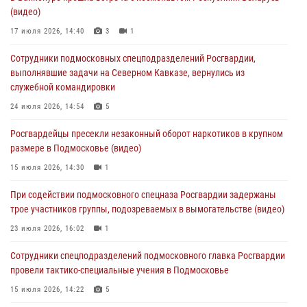
(видео)
«Пересвет»
17 июля 2026, 14:40
3
1
02 августа 2026, 18:01
8
Сотрудники подмосковных спецподразделений Росгвардии,
Офицер подмосковного главка Росгвардии стал гостем эфира
выполнявшие задачи на Северном Кавказе, вернулись из
«Радио 1»
служебной командировки
01 августа 2026, 17:57
24 июля 2026, 14:54
5
Росгвардейцы задержали рецидивиста, подозреваемого в краже на
Росгвардейцы пресекли незаконный оборот наркотиков в крупном
крупную сумму в Подмосковье
размере в Подмосковье (видео)
31 июля 2026, 13:00
15 июля 2026, 14:30
1
Росгвардейцы задержали подозреваемых в мошеннических
При содействии подмосковного спецназа Росгвардии задержаны
действиях в Подмосковье (видео)
трое участников группы, подозреваемых в вымогательстве (видео)
31 июля 2026, 09:00
23 июля 2026, 16:02
1
Сотрудники спецподразделений подмосковного главка Росгвардии
провели тактико-специальные учения в Подмосковье
15 июля 2026, 14:22
5