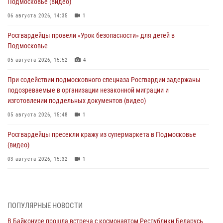
Подмосковье (видео)
06 августа 2026, 14:35
1
Росгвардейцы провели «Урок безопасности» для детей в
Подмосковье
05 августа 2026, 15:52
4
При содействии подмосковного спецназа Росгвардии задержаны
подозреваемые в организации незаконной миграции и
изготовлении поддельных документов (видео)
05 августа 2026, 15:48
1
Росгвардейцы пресекли кражу из супермаркета в Подмосковье
(видео)
03 августа 2026, 15:32
1
Росгвардейцы пресекли кражу сантехники, совершённую
«семейным подрядом» в Подмосковье (видео)
03 августа 2026, 15:08
1
ПОПУЛЯРНЫЕ НОВОСТИ
В Байконуре прошла встреча с космонавтом Республики Беларусь
В Подмосковье отметили годовщину со Дня образования ОМОН