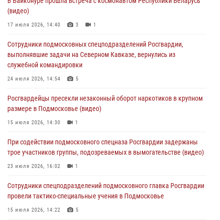
В Байконуре прошла встреча с космонавтом Республики Беларусь
Подмосковье
(видео)
05 августа 2026, 15:52
4
17 июля 2026, 14:40
3
1
При содействии подмосковного спецназа Росгвардии задержаны
Сотрудники подмосковных спецподразделений Росгвардии,
подозреваемые в организации незаконной миграции и
выполнявшие задачи на Северном Кавказе, вернулись из
изготовлении поддельных документов (видео)
служебной командировки
05 августа 2026, 15:48
1
24 июля 2026, 14:54
5
Сотрудники спецподразделения подмосковного главка Росгвардии
Росгвардейцы пресекли незаконный оборот наркотиков в крупном
отработали навыки огневой подготовки на комплексных учениях
размере в Подмосковье (видео)
04 августа 2026, 12:21
4
15 июля 2026, 14:30
1
За прошедший месяц росгвардейцы 7386 раз выезжали по
При содействии подмосковного спецназа Росгвардии задержаны
сигналам «Тревога» с охраняемых объектов в Подмосковье
трое участников группы, подозреваемых в вымогательстве (видео)
04 августа 2026, 12:15
23 июля 2026, 16:02
1
Сотрудники спецподразделений подмосковного главка Росгвардии
провели тактико-специальные учения в Подмосковье
15 июля 2026, 14:22
5