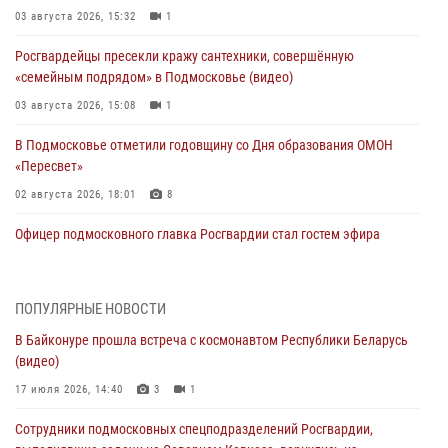
03 августа 2026, 15:32
1
Росгвардейцы пресекли кражу сантехники, совершённую
«семейным подрядом» в Подмосковье (видео)
03 августа 2026, 15:08
1
В Подмосковье отметили годовщину со Дня образования ОМОН
«Пересвет»
02 августа 2026, 18:01
8
Офицер подмосковного главка Росгвардии стал гостем эфира
«Радио 1»
01 августа 2026, 17:57
ПОПУЛЯРНЫЕ НОВОСТИ
Росгвардейцы задержали рецидивиста, подозреваемого в краже на
В Байконуре прошла встреча с космонавтом Республики Беларусь
крупную сумму в Подмосковье
(видео)
31 июля 2026, 13:00
17 июля 2026, 14:40
3
1
Росгвардейцы задержали подозреваемых в мошеннических
Сотрудники подмосковных спецподразделений Росгвардии,
действиях в Подмосковье (видео)