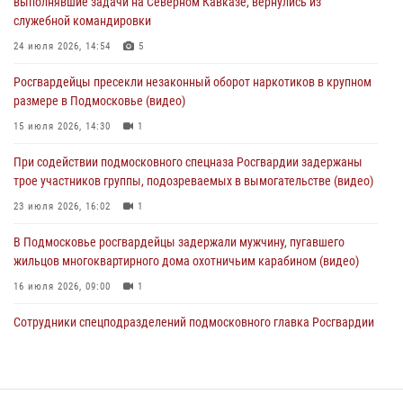
выполнявшие задачи на Северном Кавказе, вернулись из
31 июля 2026, 09:00
служебной командировки
В Главном управлении Росгвардии по Московской области
24 июля 2026, 14:54
5
состоялось торжественное собрание, посвященное юбилею
Росгвардейцы пресекли незаконный оборот наркотиков в крупном
образования региональной общественной организации ветеранов
размере в Подмосковье (видео)
войск правопорядка (видео)
15 июля 2026, 14:30
1
30 июля 2026, 13:00
5
1
При содействии подмосковного спецназа Росгвардии задержаны
Росгвардейцы задержали нетрезвую автоледи в Подмосковье
трое участников группы, подозреваемых в вымогательстве (видео)
30 июля 2026, 08:00
1
23 июля 2026, 16:02
1
В Подмосковье росгвардейцы задержали мужчину, пугавшего
жильцов многоквартирного дома охотничьим карабином (видео)
16 июля 2026, 09:00
1
Сотрудники спецподразделений подмосковного главка Росгвардии
провели тактико-специальные учения в Подмосковье
15 июля 2026, 14:22
5
Росгвардейцы в Подмосковье задержали мужчину, находящегося в