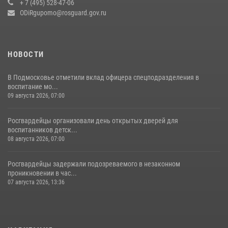
+ 7 (495) 528-47-06
18 июля 2026, 07:03
9
ODiRgupomo@rosguard.gov.ru
НОВОСТИ
В Подмосковье отметили вклад офицера спецподразделения в
воспитание мо...
09 августа 2026, 07:00
Росгвардейцы организовали день открытых дверей для
воспитанников детск...
08 августа 2026, 07:00
Росгвардейцы задержали подозреваемого в незаконном
проникновении в час...
07 августа 2026, 13:36