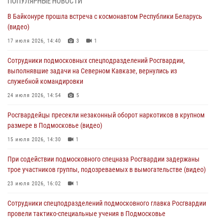
ПОПУЛЯРНЫЕ НОВОСТИ
Росгвардейцы провели «Урок безопасности» для детей в
В Байконуре прошла встреча с космонавтом Республики Беларусь
Подмосковье
(видео)
05 августа 2026, 15:52
4
17 июля 2026, 14:40
3
1
При содействии подмосковного спецназа Росгвардии задержаны
Сотрудники подмосковных спецподразделений Росгвардии,
подозреваемые в организации незаконной миграции и
выполнявшие задачи на Северном Кавказе, вернулись из
изготовлении поддельных документов (видео)
служебной командировки
05 августа 2026, 15:48
1
24 июля 2026, 14:54
5
Сотрудники спецподразделения подмосковного главка Росгвардии
Росгвардейцы пресекли незаконный оборот наркотиков в крупном
отработали навыки огневой подготовки на комплексных учениях
размере в Подмосковье (видео)
04 августа 2026, 12:21
4
15 июля 2026, 14:30
1
За прошедший месяц росгвардейцы 7386 раз выезжали по
При содействии подмосковного спецназа Росгвардии задержаны
сигналам «Тревога» с охраняемых объектов в Подмосковье
трое участников группы, подозреваемых в вымогательстве (видео)
04 августа 2026, 12:15
23 июля 2026, 16:02
1
Сотрудники спецподразделений подмосковного главка Росгвардии
провели тактико-специальные учения в Подмосковье