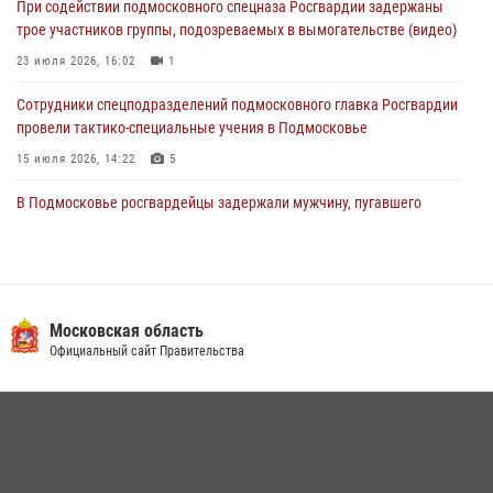
При содействии подмосковного спецназа Росгвардии задержаны
(видео)
трое участников группы, подозреваемых в вымогательстве (видео)
03 августа 2026, 15:32
1
23 июля 2026, 16:02
1
Сотрудники спецподразделений подмосковного главка Росгвардии
провели тактико-специальные учения в Подмосковье
15 июля 2026, 14:22
5
В Подмосковье росгвардейцы задержали мужчину, пугавшего
жильцов многоквартирного дома охотничьим карабином (видео)
16 июля 2026, 09:00
1
Росгвардейцы предотвратили массовый налет вражеских
беспилотников в ДНР
Московская область
Официальный сайт Правительства
22 июля 2026, 14:27
Росгвардейцы в Подмосковье задержали мужчину, находящегося в
федеральном розыске (видео)
22 июля 2026, 14:15
1