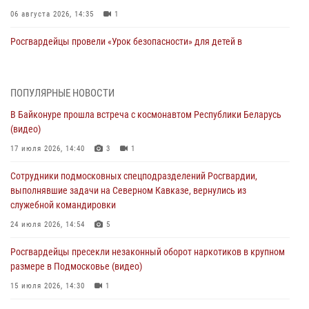
06 августа 2026, 14:35
1
Росгвардейцы провели «Урок безопасности» для детей в
Подмосковье
05 августа 2026, 15:52
4
ПОПУЛЯРНЫЕ НОВОСТИ
При содействии подмосковного спецназа Росгвардии задержаны
В Байконуре прошла встреча с космонавтом Республики Беларусь
подозреваемые в организации незаконной миграции и
(видео)
изготовлении поддельных документов (видео)
17 июля 2026, 14:40
3
1
05 августа 2026, 15:48
1
Сотрудники подмосковных спецподразделений Росгвардии,
Сотрудники спецподразделения подмосковного главка Росгвардии
выполнявшие задачи на Северном Кавказе, вернулись из
отработали навыки огневой подготовки на комплексных учениях
служебной командировки
04 августа 2026, 12:21
4
24 июля 2026, 14:54
5
За прошедший месяц росгвардейцы 7386 раз выезжали по
Росгвардейцы пресекли незаконный оборот наркотиков в крупном
сигналам «Тревога» с охраняемых объектов в Подмосковье
размере в Подмосковье (видео)
04 августа 2026, 12:15
15 июля 2026, 14:30
1
Росгвардейцы пресекли кражу из супермаркета в Подмосковье