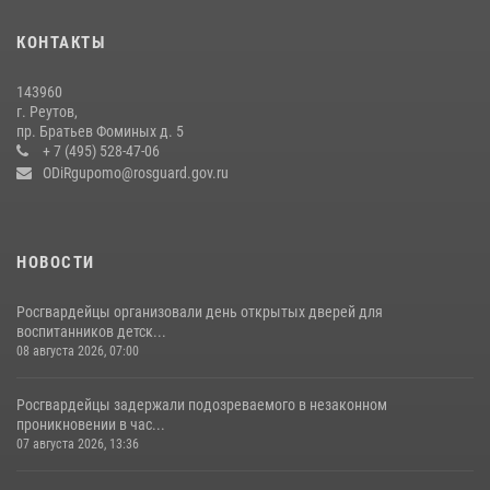
Росгвардейцы открыли свои двери для школьников в Подмосковье
18 июля 2026, 07:03
9
КОНТАКТЫ
В подмосковном главке Росгвардии выявили сильнейших
143960
сотрудников спецподразделений в преодолении полосы
г. Реутов,
препятствий со стрельбой
пр. Братьев Фоминых д. 5
+ 7 (495) 528-47-06
14 июля 2026, 15:13
3
ODiRgupomo@rosguard.gov.ru
НОВОСТИ
Росгвардейцы организовали день открытых дверей для
воспитанников детск...
08 августа 2026, 07:00
Росгвардейцы задержали подозреваемого в незаконном
проникновении в час...
07 августа 2026, 13:36