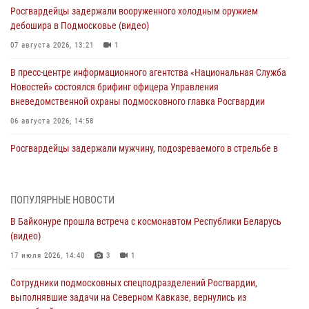
Росгвардейцы задержали вооруженного холодным оружием
дебошира в Подмосковье (видео)
07 августа 2026, 13:21
1
В пресс-центре информационного агентства «Национальная Служба
Новостей» состоялся брифинг офицера Управления
вневедомственной охраны подмосковного главка Росгвардии
06 августа 2026, 14:58
Росгвардейцы задержали мужчину, подозреваемого в стрельбе в
Подмосковье (видео)
06 августа 2026, 14:35
1
ПОПУЛЯРНЫЕ НОВОСТИ
Росгвардейцы провели «Урок безопасности» для детей в
В Байконуре прошла встреча с космонавтом Республики Беларусь
Подмосковье
(видео)
05 августа 2026, 15:52
4
17 июля 2026, 14:40
3
1
При содействии подмосковного спецназа Росгвардии задержаны
Сотрудники подмосковных спецподразделений Росгвардии,
подозреваемые в организации незаконной миграции и
выполнявшие задачи на Северном Кавказе, вернулись из
изготовлении поддельных документов (видео)