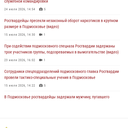
служебной командировки
05 августа 2026, 15:48
1
24 июля 2026, 14:54
5
Сотрудники спецподразделения подмосковного главка Росгвардии
Росгвардейцы пресекли незаконный оборот наркотиков в крупном
отработали навыки огневой подготовки на комплексных учениях
размере в Подмосковье (видео)
04 августа 2026, 12:21
4
15 июля 2026, 14:30
1
За прошедший месяц росгвардейцы 7386 раз выезжали по
При содействии подмосковного спецназа Росгвардии задержаны
сигналам «Тревога» с охраняемых объектов в Подмосковье
трое участников группы, подозреваемых в вымогательстве (видео)
04 августа 2026, 12:15
23 июля 2026, 16:02
1
Сотрудники спецподразделений подмосковного главка Росгвардии
провели тактико-специальные учения в Подмосковье
15 июля 2026, 14:22
5
В Подмосковье росгвардейцы задержали мужчину, пугавшего
жильцов многоквартирного дома охотничьим карабином (видео)
16 июля 2026, 09:00
1
Росгвардейцы предотвратили массовый налет вражеских