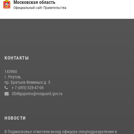
беспилотников в ДНР
Московская область
Официальный сайт Правительства
22 июля 2026, 14:27
Росгвардейцы в Подмосковье задержали мужчину, находящегося в
федеральном розыске (видео)
22 июля 2026, 14:15
1
В подмосковном главке Росгвардии выявили сильнейших
сотрудников спецподразделений в преодолении полосы
КОНТАКТЫ
препятствий со стрельбой
14 июля 2026, 15:13
3
143960
г. Реутов,
Росгвардейцы открыли свои двери для школьников в Подмосковье
пр. Братьев Фоминых д. 5
+ 7 (495) 528-47-06
18 июля 2026, 07:03
9
ODiRgupomo@rosguard.gov.ru
НОВОСТИ
В Подмосковье отметили вклад офицера спецподразделения в