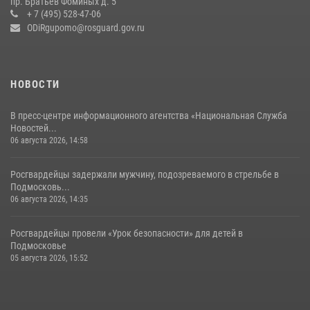
пр. Братьев Фоминых д. 5
+ 7 (495) 528-47-06
14 июля 2026, 15:13
3
ODiRgupomo@rosguard.gov.ru
НОВОСТИ
В пресс-центре информационного агентства «Национальная Служба
Новостей...
06 августа 2026, 14:58
Росгвардейцы задержали мужчину, подозреваемого в стрельбе в
Подмосковь...
06 августа 2026, 14:35
Росгвардейцы провели «Урок безопасности» для детей в
Подмосковье
05 августа 2026, 15:52