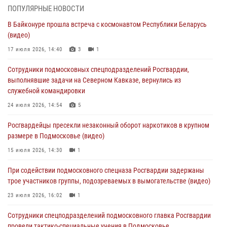
03 августа 2026, 15:08
1
ПОПУЛЯРНЫЕ НОВОСТИ
В Байконуре прошла встреча с космонавтом Республики Беларусь
В Подмосковье отметили годовщину со Дня образования ОМОН
(видео)
«Пересвет»
17 июля 2026, 14:40
3
1
02 августа 2026, 18:01
8
Сотрудники подмосковных спецподразделений Росгвардии,
Офицер подмосковного главка Росгвардии стал гостем эфира
выполнявшие задачи на Северном Кавказе, вернулись из
«Радио 1»
служебной командировки
01 августа 2026, 17:57
24 июля 2026, 14:54
5
Росгвардейцы задержали рецидивиста, подозреваемого в краже на
Росгвардейцы пресекли незаконный оборот наркотиков в крупном
крупную сумму в Подмосковье
размере в Подмосковье (видео)
31 июля 2026, 13:00
15 июля 2026, 14:30
1
Росгвардейцы задержали подозреваемых в мошеннических
При содействии подмосковного спецназа Росгвардии задержаны
действиях в Подмосковье (видео)
трое участников группы, подозреваемых в вымогательстве (видео)
31 июля 2026, 09:00
23 июля 2026, 16:02
1
Сотрудники спецподразделений подмосковного главка Росгвардии
провели тактико-специальные учения в Подмосковье