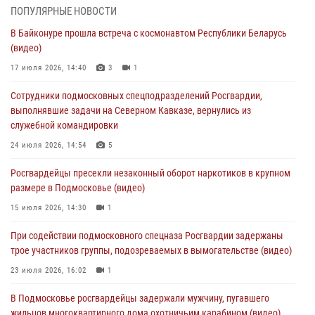
ПОПУЛЯРНЫЕ НОВОСТИ
Росгвардейцы задержали рецидивиста, подозреваемого в краже на
В Байконуре прошла встреча с космонавтом Республики Беларусь
крупную сумму в Подмосковье
(видео)
31 июля 2026, 13:00
17 июля 2026, 14:40
3
1
Росгвардейцы задержали подозреваемых в мошеннических
Сотрудники подмосковных спецподразделений Росгвардии,
действиях в Подмосковье (видео)
выполнявшие задачи на Северном Кавказе, вернулись из
31 июля 2026, 09:00
служебной командировки
В Главном управлении Росгвардии по Московской области
24 июля 2026, 14:54
5
состоялось торжественное собрание, посвященное юбилею
Росгвардейцы пресекли незаконный оборот наркотиков в крупном
образования региональной общественной организации ветеранов
размере в Подмосковье (видео)
войск правопорядка (видео)
15 июля 2026, 14:30
1
30 июля 2026, 13:00
5
1
При содействии подмосковного спецназа Росгвардии задержаны
Росгвардейцы задержали нетрезвую автоледи в Подмосковье
трое участников группы, подозреваемых в вымогательстве (видео)
30 июля 2026, 08:00
1
23 июля 2026, 16:02
1
В Подмосковье росгвардейцы задержали мужчину, пугавшего
жильцов многоквартирного дома охотничьим карабином (видео)