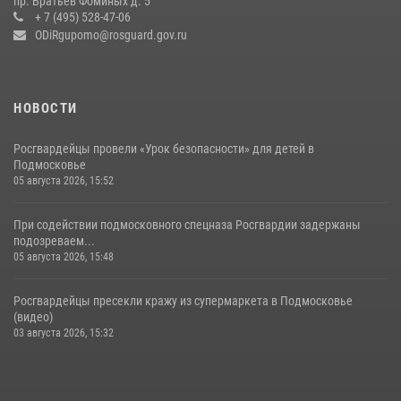
пр. Братьев Фоминых д. 5
+ 7 (495) 528-47-06
14 июля 2026, 15:13
3
ODiRgupomo@rosguard.gov.ru
НОВОСТИ
Росгвардейцы провели «Урок безопасности» для детей в
Подмосковье
05 августа 2026, 15:52
При содействии подмосковного спецназа Росгвардии задержаны
подозреваем...
05 августа 2026, 15:48
Росгвардейцы пресекли кражу из супермаркета в Подмосковье
(видео)
03 августа 2026, 15:32