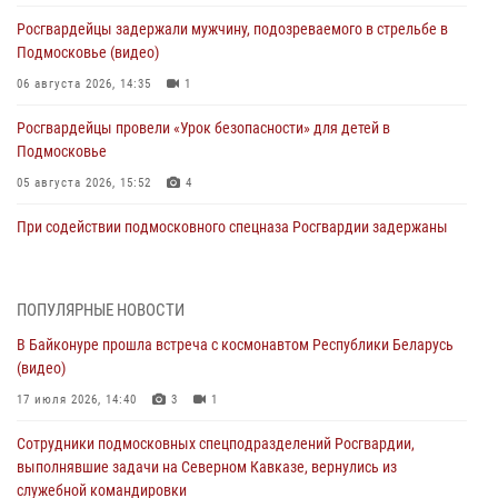
Росгвардейцы задержали мужчину, подозреваемого в стрельбе в
Подмосковье (видео)
06 августа 2026, 14:35
1
Росгвардейцы провели «Урок безопасности» для детей в
Подмосковье
05 августа 2026, 15:52
4
При содействии подмосковного спецназа Росгвардии задержаны
подозреваемые в организации незаконной миграции и
изготовлении поддельных документов (видео)
05 августа 2026, 15:48
1
ПОПУЛЯРНЫЕ НОВОСТИ
В Байконуре прошла встреча с космонавтом Республики Беларусь
Сотрудники спецподразделения подмосковного главка Росгвардии
(видео)
отработали навыки огневой подготовки на комплексных учениях
17 июля 2026, 14:40
3
1
04 августа 2026, 12:21
4
Сотрудники подмосковных спецподразделений Росгвардии,
За прошедший месяц росгвардейцы 7386 раз выезжали по
выполнявшие задачи на Северном Кавказе, вернулись из
сигналам «Тревога» с охраняемых объектов в Подмосковье
служебной командировки