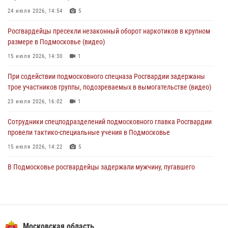
04 августа 2026, 12:15
24 июля 2026, 14:54
5
Росгвардейцы пресекли кражу из супермаркета в Подмосковье
Росгвардейцы пресекли незаконный оборот наркотиков в крупном
(видео)
размере в Подмосковье (видео)
03 августа 2026, 15:32
1
15 июля 2026, 14:30
1
Росгвардейцы пресекли кражу сантехники, совершённую
При содействии подмосковного спецназа Росгвардии задержаны
«семейным подрядом» в Подмосковье (видео)
трое участников группы, подозреваемых в вымогательстве (видео)
03 августа 2026, 15:08
1
23 июля 2026, 16:02
1
Сотрудники спецподразделений подмосковного главка Росгвардии
провели тактико-специальные учения в Подмосковье
15 июля 2026, 14:22
5
В Подмосковье росгвардейцы задержали мужчину, пугавшего
жильцов многоквартирного дома охотничьим карабином (видео)
16 июля 2026, 09:00
1
Росгвардейцы в Подмосковье задержали мужчину, находящегося в
федеральном розыске (видео)
Московская область