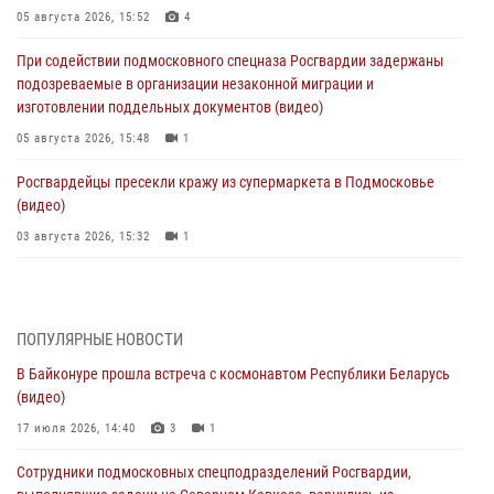
05 августа 2026, 15:52
4
При содействии подмосковного спецназа Росгвардии задержаны
подозреваемые в организации незаконной миграции и
изготовлении поддельных документов (видео)
05 августа 2026, 15:48
1
Росгвардейцы пресекли кражу из супермаркета в Подмосковье
(видео)
03 августа 2026, 15:32
1
Росгвардейцы пресекли кражу сантехники, совершённую
«семейным подрядом» в Подмосковье (видео)
03 августа 2026, 15:08
1
ПОПУЛЯРНЫЕ НОВОСТИ
В Байконуре прошла встреча с космонавтом Республики Беларусь
В Подмосковье отметили годовщину со Дня образования ОМОН
(видео)
«Пересвет»
17 июля 2026, 14:40
3
1
02 августа 2026, 18:01
8
Сотрудники подмосковных спецподразделений Росгвардии,
Офицер подмосковного главка Росгвардии стал гостем эфира