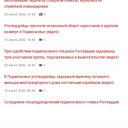
выполнявшие задачи на Северном Кавказе, вернулись из
«Радио 1»
служебной командировки
01 августа 2026, 17:57
24 июля 2026, 14:54
5
Росгвардейцы задержали рецидивиста, подозреваемого в краже на
Росгвардейцы пресекли незаконный оборот наркотиков в крупном
крупную сумму в Подмосковье
размере в Подмосковье (видео)
31 июля 2026, 13:00
15 июля 2026, 14:30
1
Росгвардейцы задержали подозреваемых в мошеннических
При содействии подмосковного спецназа Росгвардии задержаны
действиях в Подмосковье (видео)
трое участников группы, подозреваемых в вымогательстве (видео)
31 июля 2026, 09:00
23 июля 2026, 16:02
1
В Подмосковье росгвардейцы задержали мужчину, пугавшего
жильцов многоквартирного дома охотничьим карабином (видео)
16 июля 2026, 09:00
1
Сотрудники спецподразделений подмосковного главка Росгвардии
провели тактико-специальные учения в Подмосковье
15 июля 2026, 14:22
5
Росгвардейцы в Подмосковье задержали мужчину, находящегося в