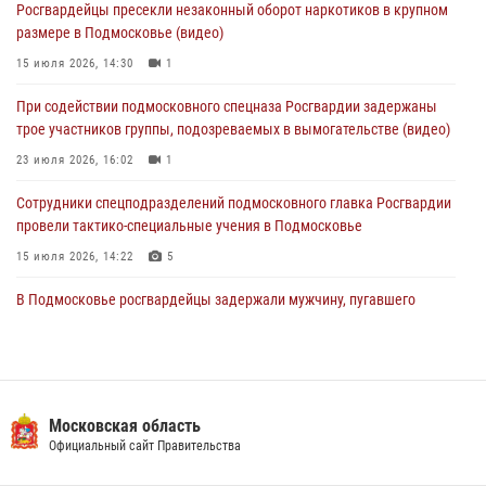
Росгвардейцы пресекли незаконный оборот наркотиков в крупном
«Пересвет»
размере в Подмосковье (видео)
02 августа 2026, 18:01
8
15 июля 2026, 14:30
1
Офицер подмосковного главка Росгвардии стал гостем эфира
При содействии подмосковного спецназа Росгвардии задержаны
«Радио 1»
трое участников группы, подозреваемых в вымогательстве (видео)
01 августа 2026, 17:57
23 июля 2026, 16:02
1
Сотрудники спецподразделений подмосковного главка Росгвардии
провели тактико-специальные учения в Подмосковье
15 июля 2026, 14:22
5
В Подмосковье росгвардейцы задержали мужчину, пугавшего
жильцов многоквартирного дома охотничьим карабином (видео)
16 июля 2026, 09:00
1
Росгвардейцы в Подмосковье задержали мужчину, находящегося в
федеральном розыске (видео)
Московская область
Официальный сайт Правительства
22 июля 2026, 14:15
1