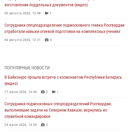
изготовлении поддельных документов (видео)
05 августа 2026, 15:48
1
Сотрудники спецподразделения подмосковного главка Росгвардии
отработали навыки огневой подготовки на комплексных учениях
04 августа 2026, 12:21
4
За прошедший месяц росгвардейцы 7386 раз выезжали по
сигналам «Тревога» с охраняемых объектов в Подмосковье
04 августа 2026, 12:15
ПОПУЛЯРНЫЕ НОВОСТИ
В Байконуре прошла встреча с космонавтом Республики Беларусь
Росгвардейцы пресекли кражу из супермаркета в Подмосковье
(видео)
(видео)
17 июля 2026, 14:40
3
1
03 августа 2026, 15:32
1
Сотрудники подмосковных спецподразделений Росгвардии,
Росгвардейцы пресекли кражу сантехники, совершённую
выполнявшие задачи на Северном Кавказе, вернулись из
«семейным подрядом» в Подмосковье (видео)
служебной командировки
03 августа 2026, 15:08
1
24 июля 2026, 14:54
5
В Подмосковье отметили годовщину со Дня образования ОМОН