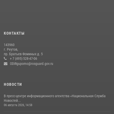
Росгвардейцы предотвратили массовый налет вражеских
беспилотников в ДНР
22 июля 2026, 14:27
Росгвардейцы открыли свои двери для школьников в Подмосковье
18 июля 2026, 07:03
9
КОНТАКТЫ
В подмосковном главке Росгвардии выявили сильнейших
143960
сотрудников спецподразделений в преодолении полосы
г. Реутов,
препятствий со стрельбой
пр. Братьев Фоминых д. 5
+ 7 (495) 528-47-06
14 июля 2026, 15:13
3
ODiRgupomo@rosguard.gov.ru
НОВОСТИ
В пресс-центре информационного агентства «Национальная Служба
Новостей...
06 августа 2026, 14:58