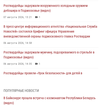
Росгвардейцы задержали вооруженного холодным оружием
дебошира в Подмосковье (видео)
07 августа 2026, 13:21
1
В пресс-центре информационного агентства «Национальная Служба
Новостей» состоялся брифинг офицера Управления
вневедомственной охраны подмосковного главка Росгвардии
06 августа 2026, 14:58
Росгвардейцы задержали мужчину, подозреваемого в стрельбе в
Подмосковье (видео)
06 августа 2026, 14:35
1
Росгвардейцы провели «Урок безопасности» для детей в
Подмосковье
05 августа 2026, 15:52
4
ПОПУЛЯРНЫЕ НОВОСТИ
При содействии подмосковного спецназа Росгвардии задержаны
В Байконуре прошла встреча с космонавтом Республики Беларусь
подозреваемые в организации незаконной миграции и
(видео)
изготовлении поддельных документов (видео)