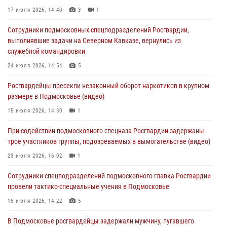
17 июля 2026, 14:40
3
1
05 августа 2026, 15:48
1
Сотрудники подмосковных спецподразделений Росгвардии,
Сотрудники спецподразделения подмосковного главка Росгвардии
выполнявшие задачи на Северном Кавказе, вернулись из
отработали навыки огневой подготовки на комплексных учениях
служебной командировки
04 августа 2026, 12:21
4
24 июля 2026, 14:54
5
За прошедший месяц росгвардейцы 7386 раз выезжали по
Росгвардейцы пресекли незаконный оборот наркотиков в крупном
сигналам «Тревога» с охраняемых объектов в Подмосковье
размере в Подмосковье (видео)
04 августа 2026, 12:15
15 июля 2026, 14:30
1
Росгвардейцы пресекли кражу из супермаркета в Подмосковье
При содействии подмосковного спецназа Росгвардии задержаны
(видео)
трое участников группы, подозреваемых в вымогательстве (видео)
03 августа 2026, 15:32
1
23 июля 2026, 16:02
1
Сотрудники спецподразделений подмосковного главка Росгвардии
провели тактико-специальные учения в Подмосковье
15 июля 2026, 14:22
5
В Подмосковье росгвардейцы задержали мужчину, пугавшего