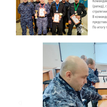
Командам
(рапид),
стратеги
В команд
представ
По итогу