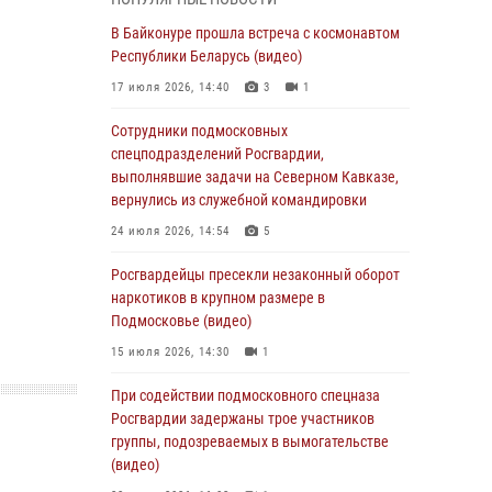
(видео)
В Байконуре прошла встреча с космонавтом
06 августа 2026, 14:35
1
Республики Беларусь (видео)
Росгвардейцы провели «Урок безопасности»
17 июля 2026, 14:40
3
1
для детей в Подмосковье
Сотрудники подмосковных
05 августа 2026, 15:52
4
спецподразделений Росгвардии,
При содействии подмосковного спецназа
выполнявшие задачи на Северном Кавказе,
Росгвардии задержаны подозреваемые в
вернулись из служебной командировки
организации незаконной миграции и
24 июля 2026, 14:54
5
изготовлении поддельных документов
(видео)
Росгвардейцы пресекли незаконный оборот
наркотиков в крупном размере в
05 августа 2026, 15:48
1
Подмосковье (видео)
Сотрудники спецподразделения
15 июля 2026, 14:30
1
подмосковного главка Росгвардии
отработали навыки огневой подготовки на
При содействии подмосковного спецназа
комплексных учениях
Росгвардии задержаны трое участников
группы, подозреваемых в вымогательстве
04 августа 2026, 12:21
4
(видео)
За прошедший месяц росгвардейцы 7386 раз