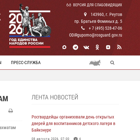
ВЕРСИЯ ДЛЯ СЛАБОВИДЯЩИХ
К
143960, г. Реутов
пр. Братьев Фоминых д. 5
+ 7 (495) 528-47-06
ODiRgupomo@rosguard.gov.ru
Ы
ПРЕСС-СЛУЖБА
ЛЕНТА НОВОСТЕЙ
АМ
Росгвардейцы организовали день открытых
дверей для воспитанников детского лагеря в
шахматам
Байконуре
08 августа 2026, 07:00
4