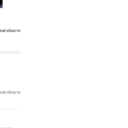
Росгвардейцы открыли свои двери для
школьников в Подмосковье
18 июля 2026, 07:03
9
кой области
В подмосковном главке Росгвардии выявили
сильнейших сотрудников спецподразделений
в преодолении полосы препятствий со
стрельбой
14 июля 2026, 15:13
3
кой области