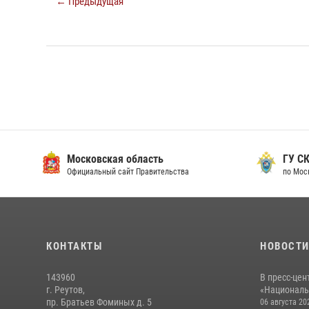
← Предыдущая
Московская область
ГУ СК
Официальный сайт Правительства
по Мос
КОНТАКТЫ
НОВОСТ
143960
В пресс-цен
г. Реутов,
«Националь
пр. Братьев Фоминых д. 5
06 августа 20