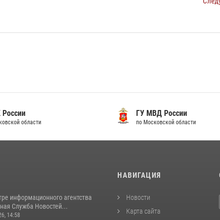
След
 России
ГУ МВД России
ковской области
по Московской области
И
НАВИГАЦИЯ
тре информационного агентства
Новости
ная Служба Новостей...
Карта сайта
26, 14:58