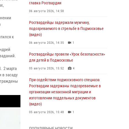
главка Росгвардии
х,
06 августа 2026, 14:58
лнении
Росгвардейцы задержали мужчину,
а
подозреваемого в стрельбе в Подмосковье
(видео)
тился к
06 августа 2026, 14:35
1
Андрей
Росгвардейцы провели «Урок безопасности»
 заданий.
для детей в Подмосковье
».
. 2 марта
05 августа 2026, 15:52
4
 в засаду
При содействии подмосковного спецназа
награждены
Росгвардии задержаны подозреваемые в
организации незаконной миграции и
изготовлении поддельных документов
(видео)
05 августа 2026, 15:48
1
Росгвардейцы пресекли кражу из
ПОПУЛЯРНЫЕ НОВОСТИ