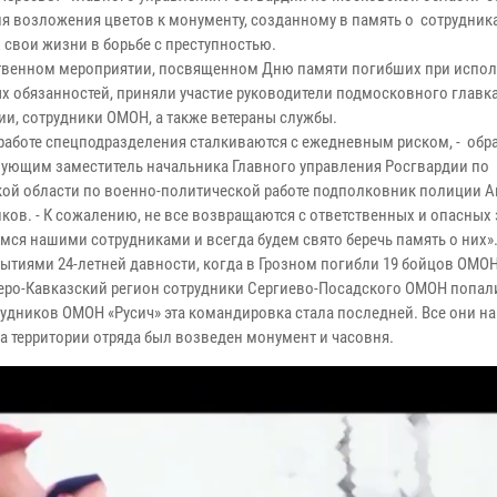
я возложения цветов к монументу, созданному в память о сотрудника
 свои жизни в борьбе с преступностью.
твенном мероприятии, посвященном Дню памяти погибших при испо
х обязанностей, приняли участие руководители подмосковного главк
ии, сотрудники ОМОН, а также ветераны службы.
 работе спецподразделения сталкиваются с ежедневным риском, - обра
вующим заместитель начальника Главного управления Росгвардии по
ой области по военно-политической работе подполковник полиции 
ков. - К сожалению, не все возвращаются с ответственных и опасных
мся нашими сотрудниками и всегда будем свято беречь память о них
бытиями 24-летней давности, когда в Грозном погибли 19 бойцов ОМОН
еро-Кавказский регион сотрудники Сергиево-Посадского ОМОН попали
трудников ОМОН «Русич» эта командировка стала последней. Все они 
а территории отряда был возведен монумент и часовня.