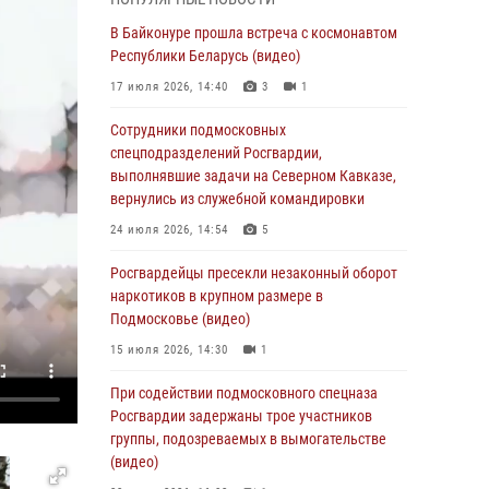
супермаркета в Подмосковье (видео)
В Байконуре прошла встреча с космонавтом
03 августа 2026, 15:32
1
Республики Беларусь (видео)
Росгвардейцы пресекли кражу сантехники,
17 июля 2026, 14:40
3
1
совершённую «семейным подрядом» в
Подмосковье (видео)
Сотрудники подмосковных
спецподразделений Росгвардии,
03 августа 2026, 15:08
1
выполнявшие задачи на Северном Кавказе,
В Подмосковье отметили годовщину со Дня
вернулись из служебной командировки
образования ОМОН «Пересвет»
24 июля 2026, 14:54
5
02 августа 2026, 18:01
8
Росгвардейцы пресекли незаконный оборот
Офицер подмосковного главка Росгвардии
наркотиков в крупном размере в
стал гостем эфира «Радио 1»
Подмосковье (видео)
01 августа 2026, 17:57
15 июля 2026, 14:30
1
Росгвардейцы задержали рецидивиста,
При содействии подмосковного спецназа
подозреваемого в краже на крупную сумму в
Росгвардии задержаны трое участников
Подмосковье
группы, подозреваемых в вымогательстве
(видео)
31 июля 2026, 13:00