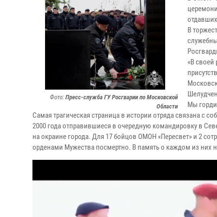
церемони
отдавших
В торжес
служебны
Росгвард
«В своей
присутст
Московск
Шелудчен
Фото:
Пресс-служба ГУ Росгварии по Московской
Мы горди
Области
Самая трагическая страница в истории отряда связана с со
2000 года отправившиеся в очередную командировку в Сев
на окраине города. Для 17 бойцов ОМОН «Пересвет» и 2 со
орденами Мужества посмертно. В память о каждом из них н