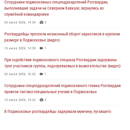
Сотрудники подмосковных спецподразделений Росгвардии,
Сотрудники спецподразделения подмосковного главка Росгвардии
выполнявшие задачи на Северном Кавказе, вернулись из
отработали навыки огневой подготовки на комплексных учениях
служебной командировки
04 августа 2026, 12:21
4
24 июля 2026, 14:54
5
За прошедший месяц росгвардейцы 7386 раз выезжали по
Росгвардейцы пресекли незаконный оборот наркотиков в крупном
сигналам «Тревога» с охраняемых объектов в Подмосковье
размере в Подмосковье (видео)
04 августа 2026, 12:15
15 июля 2026, 14:30
1
Росгвардейцы пресекли кражу из супермаркета в Подмосковье
При содействии подмосковного спецназа Росгвардии задержаны
(видео)
трое участников группы, подозреваемых в вымогательстве (видео)
03 августа 2026, 15:32
1
23 июля 2026, 16:02
1
Сотрудники спецподразделений подмосковного главка Росгвардии
провели тактико-специальные учения в Подмосковье
15 июля 2026, 14:22
5
В Подмосковье росгвардейцы задержали мужчину, пугавшего
жильцов многоквартирного дома охотничьим карабином (видео)
16 июля 2026, 09:00
1