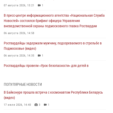
07 августа 2026, 13:21
1
В пресс-центре информационного агентства «Национальная Служба
Новостей» состоялся брифинг офицера Управления
вневедомственной охраны подмосковного главка Росгвардии
06 августа 2026, 14:58
Росгвардейцы задержали мужчину, подозреваемого в стрельбе в
Подмосковье (видео)
06 августа 2026, 14:35
1
Росгвардейцы провели «Урок безопасности» для детей в
Подмосковье
05 августа 2026, 15:52
4
ПОПУЛЯРНЫЕ НОВОСТИ
При содействии подмосковного спецназа Росгвардии задержаны
В Байконуре прошла встреча с космонавтом Республики Беларусь
подозреваемые в организации незаконной миграции и
(видео)
изготовлении поддельных документов (видео)
17 июля 2026, 14:40
3
1
05 августа 2026, 15:48
1