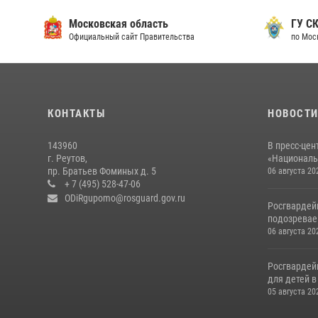
Московская область
ГУ СК
Официальный сайт Правительства
по Мос
КОНТАКТЫ
НОВОСТ
143960
В пресс-цен
г. Реутов,
«Националь
пр. Братьев Фоминых д. 5
06 августа 20
+ 7 (495) 528-47-06
ODiRgupomo@rosguard.gov.ru
Росгвардей
подозреваем
06 августа 20
Росгвардей
для детей 
05 августа 20