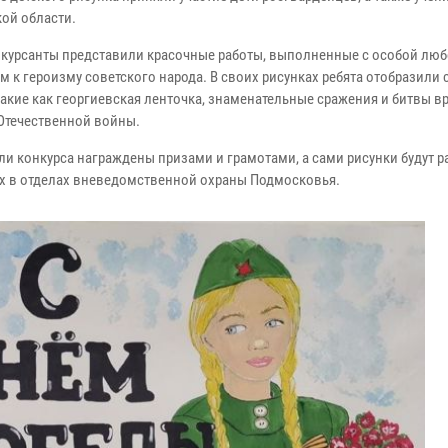
ой области.
курсанты представили красочные работы, выполненные с особой лю
м к героизму советского народа. В своих рисунках ребята отобразили
такие как георгиевская ленточка, знаменательные сражения и битвы в
Отечественной войны.
ли конкурса награждены призами и грамотами, а сами рисунки будут
ах в отделах вневедомственной охраны Подмосковья.