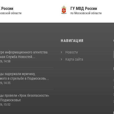
 России
ГУ МВД России
ковской области
по Московской области
И
НАВИГАЦИЯ
тре информационного агентства
Новости
ная Служба Новостей...
Карта сайта
26, 14:58
цы задержали мужчину,
ого в стрельбе в Подмосковь...
26, 14:35
цы провели «Урок безопасности»
в Подмосковье
26, 15:52