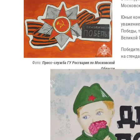
Московск
Юные кон
уважение
Победы, 
Великой 
Победите
на стенд
Фото:
Пресс-служба ГУ Росгвария по Московской
Области