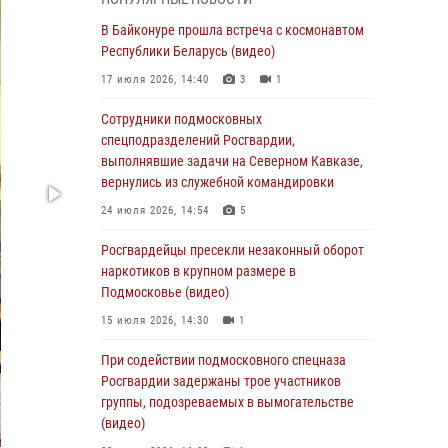
супермаркета в Подмосковье (видео)
В Байконуре прошла встреча с космонавтом
03 августа 2026, 15:32
1
Республики Беларусь (видео)
Росгвардейцы пресекли кражу сантехники,
17 июля 2026, 14:40
3
1
совершённую «семейным подрядом» в
Подмосковье (видео)
Сотрудники подмосковных
спецподразделений Росгвардии,
03 августа 2026, 15:08
1
выполнявшие задачи на Северном Кавказе,
В Подмосковье отметили годовщину со Дня
вернулись из служебной командировки
образования ОМОН «Пересвет»
24 июля 2026, 14:54
5
02 августа 2026, 18:01
8
Росгвардейцы пресекли незаконный оборот
Офицер подмосковного главка Росгвардии
наркотиков в крупном размере в
стал гостем эфира «Радио 1»
Подмосковье (видео)
01 августа 2026, 17:57
15 июля 2026, 14:30
1
Росгвардейцы задержали рецидивиста,
При содействии подмосковного спецназа
подозреваемого в краже на крупную сумму в
Росгвардии задержаны трое участников
Подмосковье
группы, подозреваемых в вымогательстве
(видео)
31 июля 2026, 13:00