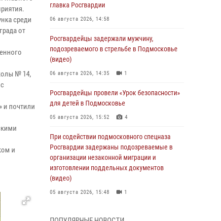
главка Росгвардии
риятия.
унка среди
06 августа 2026, 14:58
града от
Росгвардейцы задержали мужчину,
подозреваемого в стрельбе в Подмосковье
енного
(видео)
олы № 14,
06 августа 2026, 14:35
1
 с
Росгвардейцы провели «Урок безопасности»
для детей в Подмосковье
 и почтили
05 августа 2026, 15:52
4
скими
При содействии подмосковного спецназа
Росгвардии задержаны подозреваемые в
ком и
организации незаконной миграции и
изготовлении поддельных документов
(видео)
05 августа 2026, 15:48
1
Росгвардейцы пресекли кражу из
ПОПУЛЯРНЫЕ НОВОСТИ