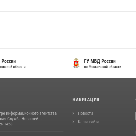
 России
ГУ МВД России
ковской области
по Московской области
И
НАВИГАЦИЯ
тре информационного агентства
Новости
ная Служба Новостей...
Карта сайта
26, 14:58