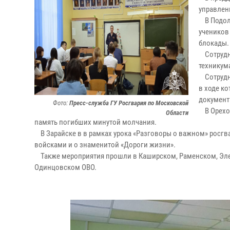
управлен
В Подоль
учеников
блокады.
Сотрудни
техникума
Сотрудни
в ходе ко
документ
Фото:
Пресс-служба ГУ Росгвария по Московской
В Орехов
Области
память погибших минутой молчания.
В Зарайске в в рамках урока «Разговоры о важном» росг
войсками и о знаменитой «Дороги жизни».
Также мероприятия прошли в Каширском, Раменском, Элек
Одинцовском ОВО.