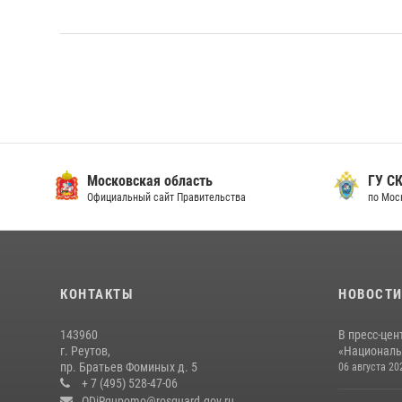
Московская область
ГУ СК
Официальный сайт Правительства
по Мос
КОНТАКТЫ
НОВОСТ
143960
В пресс-цен
г. Реутов,
«Националь
пр. Братьев Фоминых д. 5
06 августа 20
+ 7 (495) 528-47-06
ODiRgupomo@rosguard.gov.ru