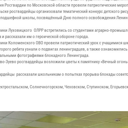
ия Росгвардии по Московской области провели патриотические мероп
ске росгвардейцы организовали тематический конкурс детского рис
 подшефной школы, посвящённый Дню полного освобождения Ленин
ки Луховицкого ОЛРР встретились со студентами аграрно-промышл
 и рассказали им о героической обороне города.
ки Коломенского ОВО провели патриотический урок с учащимися шк
торого ребята узнали о подвигах ленинградцев, а также ознакомились
альными фотографиями блокадного Ленинграда.
о-Зуево росгвардейцы возложили цветы к памятнику «Вечный огонь»
вардейцы рассказали школьникам о попытках прорыва блокады совет
тростальском, Солнечногорском, Чеховском, Ступинском, Егорьевс