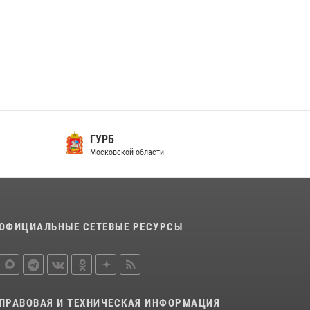
Росгвардейцы открыли свои двери для
школьников в Подмосковье
18 июля 2026, 07:03
9
В подмосковном главке Росгвардии выявили
сильнейших сотрудников спецподразделений
в преодолении полосы препятствий со
стрельбой
ГУРБ
14 июля 2026, 15:13
3
Московской области
ОФИЦИАЛЬНЫЕ СЕТЕВЫЕ РЕСУРСЫ
ПРАВОВАЯ И ТЕХНИЧЕСКАЯ ИНФОРМАЦИЯ