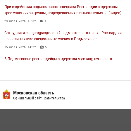
Росгвардейцы пресекли кражу сантехники, совершённую
При содействии подмосковного спецназа Росгвардии задержаны
«семейным подрядом» в Подмосковье (видео)
трое участников группы, подозреваемых в вымогательстве (видео)
03 августа 2026, 15:08
1
23 июля 2026, 16:02
1
Сотрудники спецподразделений подмосковного главка Росгвардии
провели тактико-специальные учения в Подмосковье
15 июля 2026, 14:22
5
В Подмосковье росгвардейцы задержали мужчину, пугавшего
жильцов многоквартирного дома охотничьим карабином (видео)
16 июля 2026, 09:00
1
Росгвардейцы в Подмосковье задержали мужчину, находящегося в
федеральном розыске (видео)
Московская область
Официальный сайт Правительства
22 июля 2026, 14:15
1
Росгвардейцы предотвратили массовый налет вражеских
беспилотников в ДНР
22 июля 2026, 14:27