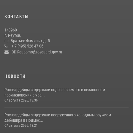
В подмосковном главке Росгвардии выявили сильнейших
сотрудников спецподразделений в преодолении полосы
КОНТАКТЫ
препятствий со стрельбой
14 июля 2026, 15:13
3
143960
г. Реутов,
Росгвардейцы открыли свои двери для школьников в Подмосковье
пр. Братьев Фоминых д. 5
+ 7 (495) 528-47-06
18 июля 2026, 07:03
9
ODiRgupomo@rosguard.gov.ru
НОВОСТИ
Росгвардейцы задержали подозреваемого в незаконном
проникновении в час...
07 августа 2026, 13:36
Росгвардейцы задержали вооруженного холодным оружием
дебошира в Подмос...
07 августа 2026, 13:21