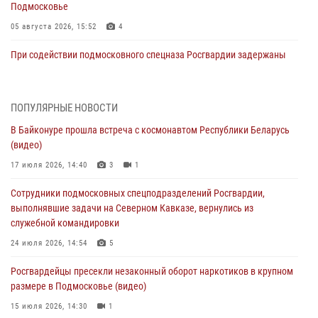
Подмосковье
05 августа 2026, 15:52
4
При содействии подмосковного спецназа Росгвардии задержаны
подозреваемые в организации незаконной миграции и
изготовлении поддельных документов (видео)
05 августа 2026, 15:48
1
ПОПУЛЯРНЫЕ НОВОСТИ
В Байконуре прошла встреча с космонавтом Республики Беларусь
Сотрудники спецподразделения подмосковного главка Росгвардии
(видео)
отработали навыки огневой подготовки на комплексных учениях
17 июля 2026, 14:40
3
1
04 августа 2026, 12:21
4
Сотрудники подмосковных спецподразделений Росгвардии,
За прошедший месяц росгвардейцы 7386 раз выезжали по
выполнявшие задачи на Северном Кавказе, вернулись из
сигналам «Тревога» с охраняемых объектов в Подмосковье
служебной командировки
04 августа 2026, 12:15
24 июля 2026, 14:54
5
Росгвардейцы пресекли кражу из супермаркета в Подмосковье
Росгвардейцы пресекли незаконный оборот наркотиков в крупном
(видео)
размере в Подмосковье (видео)
03 августа 2026, 15:32
1
15 июля 2026, 14:30
1