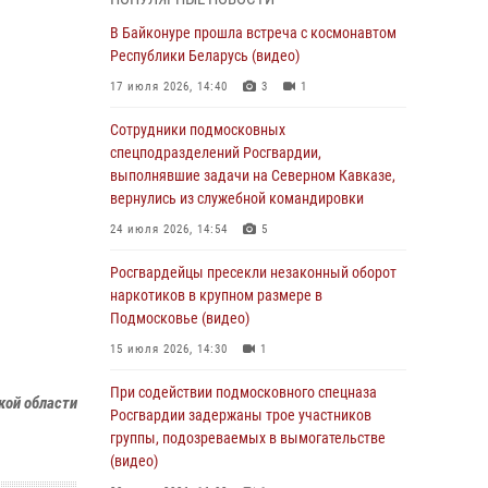
подмосковного главка Росгвардии
отработали навыки огневой подготовки на
В Байконуре прошла встреча с космонавтом
комплексных учениях
Республики Беларусь (видео)
04 августа 2026, 12:21
4
17 июля 2026, 14:40
3
1
За прошедший месяц росгвардейцы 7386 раз
Сотрудники подмосковных
выезжали по сигналам «Тревога» с
спецподразделений Росгвардии,
охраняемых объектов в Подмосковье
выполнявшие задачи на Северном Кавказе,
вернулись из служебной командировки
04 августа 2026, 12:15
24 июля 2026, 14:54
5
Росгвардейцы пресекли кражу из
супермаркета в Подмосковье (видео)
Росгвардейцы пресекли незаконный оборот
наркотиков в крупном размере в
03 августа 2026, 15:32
1
Подмосковье (видео)
Росгвардейцы пресекли кражу сантехники,
15 июля 2026, 14:30
1
совершённую «семейным подрядом» в
Подмосковье (видео)
При содействии подмосковного спецназа
кой области
Росгвардии задержаны трое участников
03 августа 2026, 15:08
1
группы, подозреваемых в вымогательстве
В Подмосковье отметили годовщину со Дня
(видео)
образования ОМОН «Пересвет»