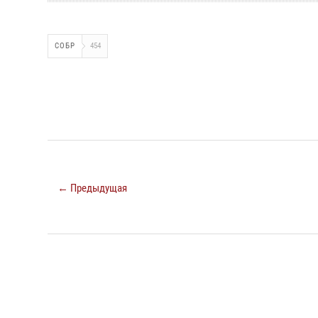
СОБР
454
← Предыдущая