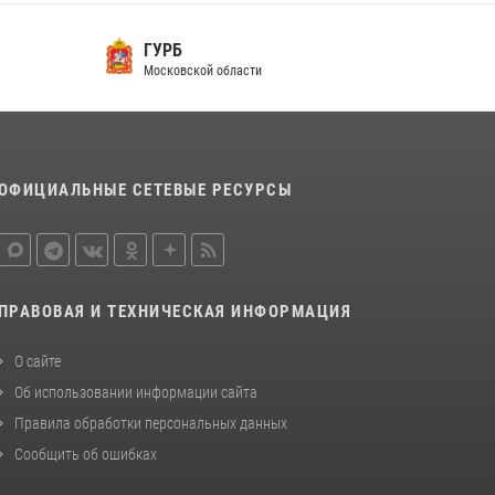
Росгвардейцы открыли свои двери для
ГУРБ
школьников в Подмосковье
Московской области
18 июля 2026, 07:03
9
В подмосковном главке Росгвардии выявили
сильнейших сотрудников спецподразделений
в преодолении полосы препятствий со
ОФИЦИАЛЬНЫЕ СЕТЕВЫЕ РЕСУРСЫ
стрельбой
14 июля 2026, 15:13
3
ПРАВОВАЯ И ТЕХНИЧЕСКАЯ ИНФОРМАЦИЯ
О сайте
Об использовании информации сайта
Правила обработки персональных данных
Сообщить об ошибках