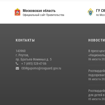
Московская область
ГУ СК
Официальный сайт Правительства
по Мос
КОНТАКТЫ
НОВОСТ
143960
В пресс-цен
г. Реутов,
«Националь
пр. Братьев Фоминых д. 5
06 августа 20
+ 7 (495) 528-47-06
ODiRgupomo@rosguard.gov.ru
Росгвардей
подозреваем
06 августа 20
Росгвардей
для детей 
05 августа 20