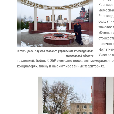
Росгвард
мемориал
Росгвард
солдат и
тяжелое 
«Очень в
стойкост
навечно о
«Булат» 
Фото:
Пресс-служба Главного управления Росгвардии по
Участие 
Московской области
традицией. Бойцы СОБР ежегодно посещают мемориал, чтоб
концлагерях, плену и на оккупированных территориях.