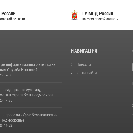
 России
ГУ МВД России
ковской области
по Московской области
И
НАВИГАЦИЯ
тре информационного агентства
Новости
ная Служба Новостей...
Карта сайта
26, 14:58
цы задержали мужчину,
ого в стрельбе в Подмосковь...
26, 14:35
цы провели «Урок безопасности»
в Подмосковье
26, 15:52