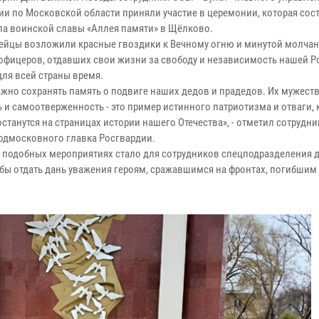
ии по Московской области приняли участие в церемонии, которая сост
а воинской славы «Аллея памяти» в Щёлково.
ейцы возложили красные гвоздики к Вечному огню и минутой молчан
 офицеров, отдавших свои жизни за свободу и независимость нашей Р
для всей страны время.
ажно сохранять память о подвиге наших дедов и прадедов. Их мужеств
ь и самоотверженность - это пример истинного патриотизма и отваги,
станутся на страницах истории нашего Отечества», - отметил сотрудн
подмосковного главка Росгвардии.
в подобных мероприятиях стало для сотрудников спецподразделения 
ы отдать дань уважения героям, сражавшимся на фронтах, погибшим