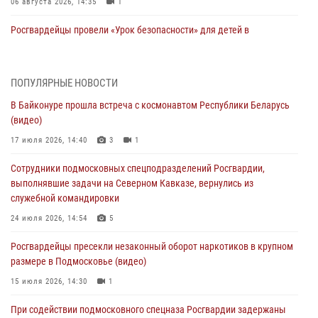
06 августа 2026, 14:35
1
Росгвардейцы провели «Урок безопасности» для детей в
Подмосковье
05 августа 2026, 15:52
4
ПОПУЛЯРНЫЕ НОВОСТИ
При содействии подмосковного спецназа Росгвардии задержаны
В Байконуре прошла встреча с космонавтом Республики Беларусь
подозреваемые в организации незаконной миграции и
(видео)
изготовлении поддельных документов (видео)
17 июля 2026, 14:40
3
1
05 августа 2026, 15:48
1
Сотрудники подмосковных спецподразделений Росгвардии,
Сотрудники спецподразделения подмосковного главка Росгвардии
выполнявшие задачи на Северном Кавказе, вернулись из
отработали навыки огневой подготовки на комплексных учениях
служебной командировки
04 августа 2026, 12:21
4
24 июля 2026, 14:54
5
За прошедший месяц росгвардейцы 7386 раз выезжали по
Росгвардейцы пресекли незаконный оборот наркотиков в крупном
сигналам «Тревога» с охраняемых объектов в Подмосковье
размере в Подмосковье (видео)
04 августа 2026, 12:15
15 июля 2026, 14:30
1
Росгвардейцы пресекли кражу из супермаркета в Подмосковье
При содействии подмосковного спецназа Росгвардии задержаны
(видео)