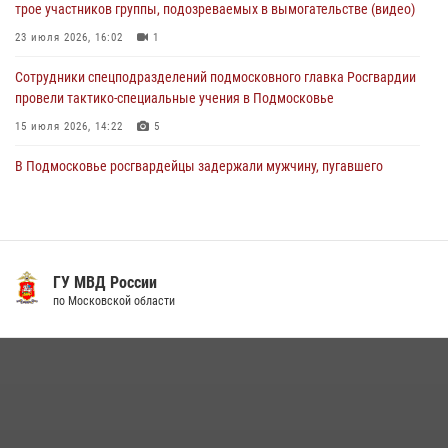
трое участников группы, подозреваемых в вымогательстве (видео)
03 августа 2026, 15:32
1
23 июля 2026, 16:02
1
Сотрудники спецподразделений подмосковного главка Росгвардии
провели тактико-специальные учения в Подмосковье
15 июля 2026, 14:22
5
В Подмосковье росгвардейцы задержали мужчину, пугавшего
жильцов многоквартирного дома охотничьим карабином (видео)
16 июля 2026, 09:00
1
Росгвардейцы в Подмосковье задержали мужчину, находящегося в
федеральном розыске (видео)
ГУ МВД России
по Московской области
22 июля 2026, 14:15
1
Росгвардейцы предотвратили массовый налет вражеских
беспилотников в ДНР
22 июля 2026, 14:27
Росгвардейцы открыли свои двери для школьников в Подмосковье