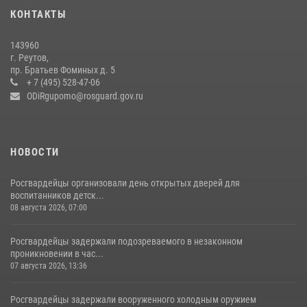
18 июля 2026, 07:03
9
КОНТАКТЫ
В подмосковном главке Росгвардии выявили сильнейших
143960
сотрудников спецподразделений в преодолении полосы
г. Реутов,
препятствий со стрельбой
пр. Братьев Фоминых д. 5
+ 7 (495) 528-47-06
14 июля 2026, 15:13
3
ODiRgupomo@rosguard.gov.ru
НОВОСТИ
Росгвардейцы организовали день открытых дверей для
воспитанников детск...
08 августа 2026, 07:00
Росгвардейцы задержали подозреваемого в незаконном
проникновении в час...
07 августа 2026, 13:36
Росгвардейцы задержали вооруженного холодным оружием