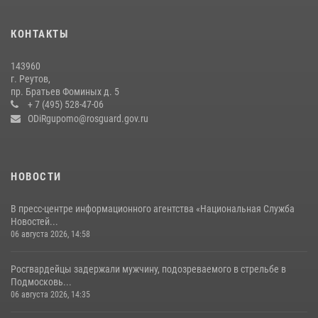
Росгвардейцы открыли свои двери для школьников в Подмосковье
18 июля 2026, 07:03
9
КОНТАКТЫ
В подмосковном главке Росгвардии выявили сильнейших
143960
сотрудников спецподразделений в преодолении полосы
г. Реутов,
препятствий со стрельбой
пр. Братьев Фоминых д. 5
+ 7 (495) 528-47-06
14 июля 2026, 15:13
3
ODiRgupomo@rosguard.gov.ru
НОВОСТИ
В пресс-центре информационного агентства «Национальная Служба
Новостей...
06 августа 2026, 14:58
Росгвардейцы задержали мужчину, подозреваемого в стрельбе в
Подмосковь...
06 августа 2026, 14:35