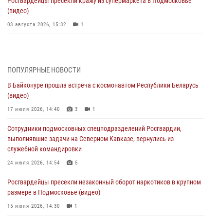
Росгвардейцы пресекли кражу из супермаркета в Подмосковье
(видео)
03 августа 2026, 15:32
1
Росгвардейцы пресекли кражу сантехники, совершённую
«семейным подрядом» в Подмосковье (видео)
03 августа 2026, 15:08
1
ПОПУЛЯРНЫЕ НОВОСТИ
В Байконуре прошла встреча с космонавтом Республики Беларусь
В Подмосковье отметили годовщину со Дня образования ОМОН
(видео)
«Пересвет»
17 июля 2026, 14:40
3
1
02 августа 2026, 18:01
8
Сотрудники подмосковных спецподразделений Росгвардии,
Офицер подмосковного главка Росгвардии стал гостем эфира
выполнявшие задачи на Северном Кавказе, вернулись из
«Радио 1»
служебной командировки
01 августа 2026, 17:57
24 июля 2026, 14:54
5
Росгвардейцы задержали рецидивиста, подозреваемого в краже на
Росгвардейцы пресекли незаконный оборот наркотиков в крупном
крупную сумму в Подмосковье
размере в Подмосковье (видео)
31 июля 2026, 13:00
15 июля 2026, 14:30
1
Росгвардейцы задержали подозреваемых в мошеннических