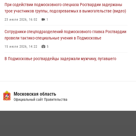
При содействии подмосковного спецназа Росгвардии задержаны
действиях в Подмосковье (видео)
трое участников группы, подозреваемых в вымогательстве (видео)
31 июля 2026, 09:00
23 июля 2026, 16:02
1
Сотрудники спецподразделений подмосковного главка Росгвардии
провели тактико-специальные учения в Подмосковье
15 июля 2026, 14:22
5
В Подмосковье росгвардейцы задержали мужчину, пугавшего
жильцов многоквартирного дома охотничьим карабином (видео)
16 июля 2026, 09:00
1
Росгвардейцы в Подмосковье задержали мужчину, находящегося в
федеральном розыске (видео)
ГУ СК России
по Московской области
22 июля 2026, 14:15
1
Росгвардейцы предотвратили массовый налет вражеских
беспилотников в ДНР
22 июля 2026, 14:27