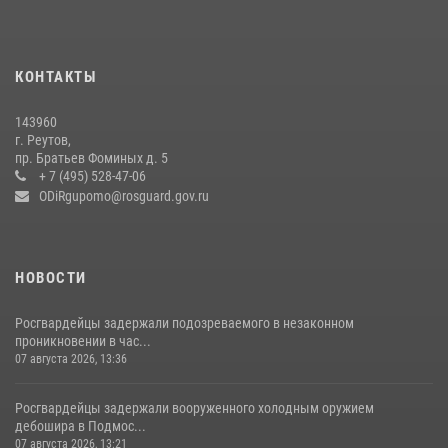
22 июля 2026, 14:27
Росгвардейцы открыли свои двери для школьников в Подмосковье
18 июля 2026, 07:03
9
КОНТАКТЫ
В подмосковном главке Росгвардии выявили сильнейших
143960
сотрудников спецподразделений в преодолении полосы
г. Реутов,
препятствий со стрельбой
пр. Братьев Фоминых д. 5
+ 7 (495) 528-47-06
14 июля 2026, 15:13
3
ODiRgupomo@rosguard.gov.ru
НОВОСТИ
Росгвардейцы задержали подозреваемого в незаконном
проникновении в час...
07 августа 2026, 13:36
Росгвардейцы задержали вооруженного холодным оружием
дебошира в Подмос...
07 августа 2026, 13:21