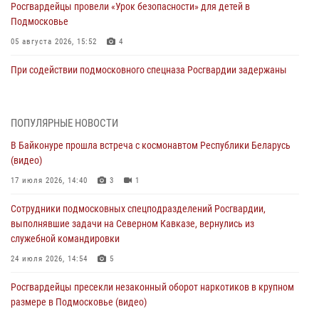
Росгвардейцы провели «Урок безопасности» для детей в
Подмосковье
05 августа 2026, 15:52
4
При содействии подмосковного спецназа Росгвардии задержаны
подозреваемые в организации незаконной миграции и
изготовлении поддельных документов (видео)
05 августа 2026, 15:48
1
ПОПУЛЯРНЫЕ НОВОСТИ
В Байконуре прошла встреча с космонавтом Республики Беларусь
Сотрудники спецподразделения подмосковного главка Росгвардии
(видео)
отработали навыки огневой подготовки на комплексных учениях
17 июля 2026, 14:40
3
1
04 августа 2026, 12:21
4
Сотрудники подмосковных спецподразделений Росгвардии,
За прошедший месяц росгвардейцы 7386 раз выезжали по
выполнявшие задачи на Северном Кавказе, вернулись из
сигналам «Тревога» с охраняемых объектов в Подмосковье
служебной командировки
04 августа 2026, 12:15
24 июля 2026, 14:54
5
Росгвардейцы пресекли кражу из супермаркета в Подмосковье
Росгвардейцы пресекли незаконный оборот наркотиков в крупном
(видео)
размере в Подмосковье (видео)
03 августа 2026, 15:32
1