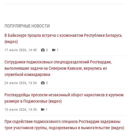
Росгвардейцы пресекли кражу сантехники, совершённую
«семейным подрядом» в Подмосковье (видео)
03 августа 2026, 15:08
1
ПОПУЛЯРНЫЕ НОВОСТИ
В Байконуре прошла встреча с космонавтом Республики Беларусь
В Подмосковье отметили годовщину со Дня образования ОМОН
(видео)
«Пересвет»
17 июля 2026, 14:40
3
1
02 августа 2026, 18:01
8
Сотрудники подмосковных спецподразделений Росгвардии,
Офицер подмосковного главка Росгвардии стал гостем эфира
выполнявшие задачи на Северном Кавказе, вернулись из
«Радио 1»
служебной командировки
01 августа 2026, 17:57
24 июля 2026, 14:54
5
Росгвардейцы задержали рецидивиста, подозреваемого в краже на
Росгвардейцы пресекли незаконный оборот наркотиков в крупном
крупную сумму в Подмосковье
размере в Подмосковье (видео)
31 июля 2026, 13:00
15 июля 2026, 14:30
1
Росгвардейцы задержали подозреваемых в мошеннических
При содействии подмосковного спецназа Росгвардии задержаны
действиях в Подмосковье (видео)
трое участников группы, подозреваемых в вымогательстве (видео)
31 июля 2026, 09:00