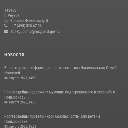
В подмосковном главке Росгвардии выявили сильнейших
143960
сотрудников спецподразделений в преодолении полосы
г. Реутов,
препятствий со стрельбой
пр. Братьев Фоминых д. 5
+ 7 (495) 528-47-06
14 июля 2026, 15:13
3
ODiRgupomo@rosguard.gov.ru
НОВОСТИ
В пресс-центре информационного агентства «Национальная Служба
Новостей...
06 августа 2026, 14:58
Росгвардейцы задержали мужчину, подозреваемого в стрельбе в
Подмосковь...
06 августа 2026, 14:35
Росгвардейцы провели «Урок безопасности» для детей в
Подмосковье
05 августа 2026, 15:52