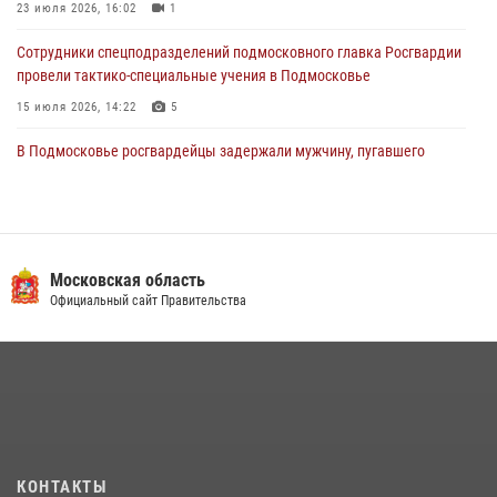
23 июля 2026, 16:02
1
Сотрудники спецподразделений подмосковного главка Росгвардии
провели тактико-специальные учения в Подмосковье
15 июля 2026, 14:22
5
В Подмосковье росгвардейцы задержали мужчину, пугавшего
жильцов многоквартирного дома охотничьим карабином (видео)
16 июля 2026, 09:00
1
Росгвардейцы в Подмосковье задержали мужчину, находящегося в
федеральном розыске (видео)
Московская область
Официальный сайт Правительства
22 июля 2026, 14:15
1
Росгвардейцы предотвратили массовый налет вражеских
беспилотников в ДНР
22 июля 2026, 14:27
Росгвардейцы открыли свои двери для школьников в Подмосковье
18 июля 2026, 07:03
9
КОНТАКТЫ