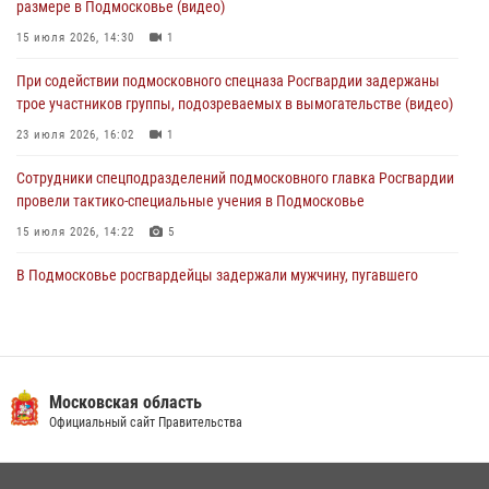
размере в Подмосковье (видео)
04 августа 2026, 12:15
15 июля 2026, 14:30
1
Росгвардейцы пресекли кражу из супермаркета в Подмосковье
При содействии подмосковного спецназа Росгвардии задержаны
(видео)
трое участников группы, подозреваемых в вымогательстве (видео)
03 августа 2026, 15:32
1
23 июля 2026, 16:02
1
Сотрудники спецподразделений подмосковного главка Росгвардии
провели тактико-специальные учения в Подмосковье
15 июля 2026, 14:22
5
В Подмосковье росгвардейцы задержали мужчину, пугавшего
жильцов многоквартирного дома охотничьим карабином (видео)
16 июля 2026, 09:00
1
Росгвардейцы в Подмосковье задержали мужчину, находящегося в
федеральном розыске (видео)
Московская область
Официальный сайт Правительства
22 июля 2026, 14:15
1
Росгвардейцы предотвратили массовый налет вражеских