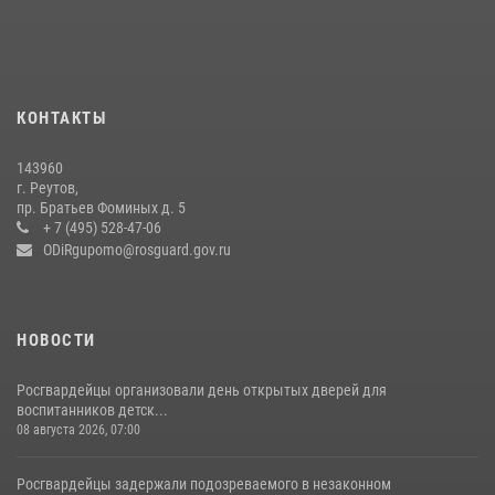
беспилотников в ДНР
22 июля 2026, 14:27
Росгвардейцы открыли свои двери для школьников в Подмосковье
18 июля 2026, 07:03
9
КОНТАКТЫ
В подмосковном главке Росгвардии выявили сильнейших
143960
сотрудников спецподразделений в преодолении полосы
г. Реутов,
препятствий со стрельбой
пр. Братьев Фоминых д. 5
+ 7 (495) 528-47-06
14 июля 2026, 15:13
3
ODiRgupomo@rosguard.gov.ru
НОВОСТИ
Росгвардейцы организовали день открытых дверей для
воспитанников детск...
08 августа 2026, 07:00
Росгвардейцы задержали подозреваемого в незаконном