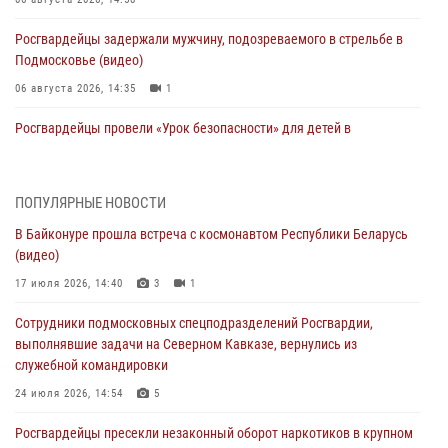
Росгвардейцы задержали мужчину, подозреваемого в стрельбе в
Подмосковье (видео)
06 августа 2026, 14:35
1
Росгвардейцы провели «Урок безопасности» для детей в
Подмосковье
05 августа 2026, 15:52
4
ПОПУЛЯРНЫЕ НОВОСТИ
При содействии подмосковного спецназа Росгвардии задержаны
В Байконуре прошла встреча с космонавтом Республики Беларусь
подозреваемые в организации незаконной миграции и
(видео)
изготовлении поддельных документов (видео)
17 июля 2026, 14:40
3
1
05 августа 2026, 15:48
1
Сотрудники подмосковных спецподразделений Росгвардии,
Сотрудники спецподразделения подмосковного главка Росгвардии
выполнявшие задачи на Северном Кавказе, вернулись из
отработали навыки огневой подготовки на комплексных учениях
служебной командировки
04 августа 2026, 12:21
4
24 июля 2026, 14:54
5
За прошедший месяц росгвардейцы 7386 раз выезжали по
Росгвардейцы пресекли незаконный оборот наркотиков в крупном
сигналам «Тревога» с охраняемых объектов в Подмосковье