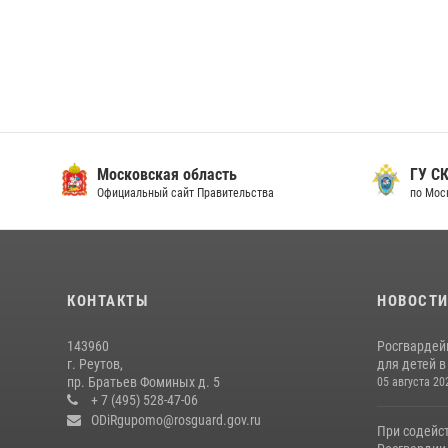
Московская область
ГУ СК
Официальный сайт Правительства
по Мос
КОНТАКТЫ
НОВОСТ
143960
Росгвардей
г. Реутов,
для детей 
пр. Братьев Фоминых д. 5
05 августа 20
+ 7 (495) 528-47-06
ODiRgupomo@rosguard.gov.ru
При содейс