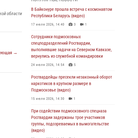
Офицер подмосковного главка Росгвардии
стал гостем эфира «Радио 1»
В Байконуре прошла встреча с космонавтом
кой области
Республики Беларусь (видео)
01 августа 2026, 17:57
17 июля 2026, 14:40
3
1
Росгвардейцы задержали рецидивиста,
подозреваемого в краже на крупную сумму в
Сотрудники подмосковных
Подмосковье
спецподразделений Росгвардии,
выполнявшие задачи на Северном Кавказе,
31 июля 2026, 13:00
ующая →
вернулись из служебной командировки
Росгвардейцы задержали подозреваемых в
24 июля 2026, 14:54
5
мошеннических действиях в Подмосковье
(видео)
Росгвардейцы пресекли незаконный оборот
наркотиков в крупном размере в
31 июля 2026, 09:00
Подмосковье (видео)
В Главном управлении Росгвардии по
15 июля 2026, 14:30
1
Московской области состоялось
торжественное собрание, посвященное
При содействии подмосковного спецназа
юбилею образования региональной
Росгвардии задержаны трое участников
общественной организации ветеранов войск
группы, подозреваемых в вымогательстве
правопорядка (видео)
(видео)