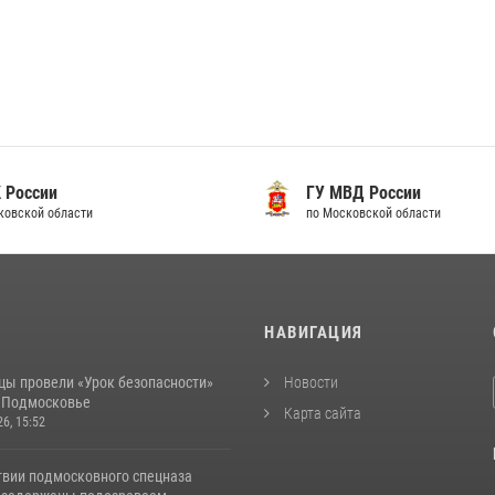
 России
ГУ МВД России
ковской области
по Московской области
И
НАВИГАЦИЯ
цы провели «Урок безопасности»
Новости
в Подмосковье
Карта сайта
26, 15:52
твии подмосковного спецназа