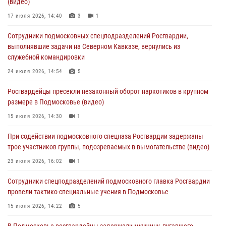
(видео)
отработали навыки огневой подготовки на комплексных учениях
17 июля 2026, 14:40
3
1
04 августа 2026, 12:21
4
Сотрудники подмосковных спецподразделений Росгвардии,
За прошедший месяц росгвардейцы 7386 раз выезжали по
выполнявшие задачи на Северном Кавказе, вернулись из
сигналам «Тревога» с охраняемых объектов в Подмосковье
служебной командировки
04 августа 2026, 12:15
24 июля 2026, 14:54
5
Росгвардейцы пресекли кражу из супермаркета в Подмосковье
Росгвардейцы пресекли незаконный оборот наркотиков в крупном
(видео)
размере в Подмосковье (видео)
03 августа 2026, 15:32
1
15 июля 2026, 14:30
1
Росгвардейцы пресекли кражу сантехники, совершённую
При содействии подмосковного спецназа Росгвардии задержаны
«семейным подрядом» в Подмосковье (видео)
трое участников группы, подозреваемых в вымогательстве (видео)
03 августа 2026, 15:08
1
23 июля 2026, 16:02
1
Сотрудники спецподразделений подмосковного главка Росгвардии
провели тактико-специальные учения в Подмосковье
15 июля 2026, 14:22
5
В Подмосковье росгвардейцы задержали мужчину, пугавшего