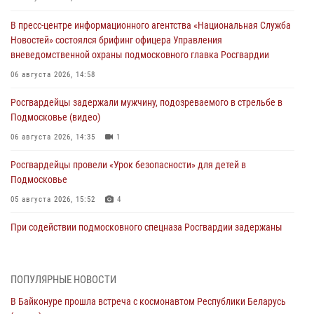
В пресс-центре информационного агентства «Национальная Служба
Новостей» состоялся брифинг офицера Управления
вневедомственной охраны подмосковного главка Росгвардии
06 августа 2026, 14:58
Росгвардейцы задержали мужчину, подозреваемого в стрельбе в
Подмосковье (видео)
06 августа 2026, 14:35
1
Росгвардейцы провели «Урок безопасности» для детей в
Подмосковье
05 августа 2026, 15:52
4
При содействии подмосковного спецназа Росгвардии задержаны
подозреваемые в организации незаконной миграции и
изготовлении поддельных документов (видео)
05 августа 2026, 15:48
1
ПОПУЛЯРНЫЕ НОВОСТИ
В Байконуре прошла встреча с космонавтом Республики Беларусь
Сотрудники спецподразделения подмосковного главка Росгвардии