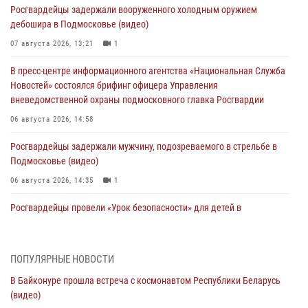
Росгвардейцы задержали вооруженного холодным оружием
дебошира в Подмосковье (видео)
07 августа 2026, 13:21
1
В пресс-центре информационного агентства «Национальная Служба
Новостей» состоялся брифинг офицера Управления
вневедомственной охраны подмосковного главка Росгвардии
06 августа 2026, 14:58
Росгвардейцы задержали мужчину, подозреваемого в стрельбе в
Подмосковье (видео)
06 августа 2026, 14:35
1
Росгвардейцы провели «Урок безопасности» для детей в
Подмосковье
05 августа 2026, 15:52
4
ПОПУЛЯРНЫЕ НОВОСТИ
При содействии подмосковного спецназа Росгвардии задержаны
В Байконуре прошла встреча с космонавтом Республики Беларусь
подозреваемые в организации незаконной миграции и
(видео)
изготовлении поддельных документов (видео)