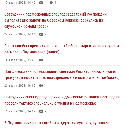
17 июля 2026, 14:40
3
1
05 августа 2026, 15:48
1
Сотрудники подмосковных спецподразделений Росгвардии,
Сотрудники спецподразделения подмосковного главка Росгвардии
выполнявшие задачи на Северном Кавказе, вернулись из
отработали навыки огневой подготовки на комплексных учениях
служебной командировки
04 августа 2026, 12:21
4
24 июля 2026, 14:54
5
За прошедший месяц росгвардейцы 7386 раз выезжали по
Росгвардейцы пресекли незаконный оборот наркотиков в крупном
сигналам «Тревога» с охраняемых объектов в Подмосковье
размере в Подмосковье (видео)
04 августа 2026, 12:15
15 июля 2026, 14:30
1
Росгвардейцы пресекли кражу из супермаркета в Подмосковье
При содействии подмосковного спецназа Росгвардии задержаны
(видео)
трое участников группы, подозреваемых в вымогательстве (видео)
03 августа 2026, 15:32
1
23 июля 2026, 16:02
1
Сотрудники спецподразделений подмосковного главка Росгвардии
провели тактико-специальные учения в Подмосковье
15 июля 2026, 14:22
5
В Подмосковье росгвардейцы задержали мужчину, пугавшего
жильцов многоквартирного дома охотничьим карабином (видео)