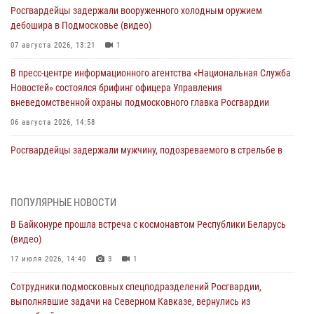
Росгвардейцы задержали вооруженного холодным оружием
дебошира в Подмосковье (видео)
07 августа 2026, 13:21
1
В пресс-центре информационного агентства «Национальная Служба
Новостей» состоялся брифинг офицера Управления
вневедомственной охраны подмосковного главка Росгвардии
06 августа 2026, 14:58
Росгвардейцы задержали мужчину, подозреваемого в стрельбе в
Подмосковье (видео)
06 августа 2026, 14:35
1
ПОПУЛЯРНЫЕ НОВОСТИ
Росгвардейцы провели «Урок безопасности» для детей в
В Байконуре прошла встреча с космонавтом Республики Беларусь
Подмосковье
(видео)
05 августа 2026, 15:52
4
17 июля 2026, 14:40
3
1
При содействии подмосковного спецназа Росгвардии задержаны
Сотрудники подмосковных спецподразделений Росгвардии,
подозреваемые в организации незаконной миграции и
выполнявшие задачи на Северном Кавказе, вернулись из
изготовлении поддельных документов (видео)