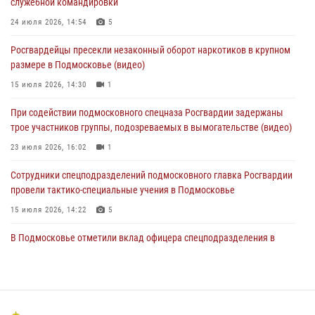
служебной командировки
05 августа 2026, 15:48
1
24 июля 2026, 14:54
5
Сотрудники спецподразделения подмосковного главка Росгвардии
Росгвардейцы пресекли незаконный оборот наркотиков в крупном
отработали навыки огневой подготовки на комплексных учениях
размере в Подмосковье (видео)
04 августа 2026, 12:21
4
15 июля 2026, 14:30
1
За прошедший месяц росгвардейцы 7386 раз выезжали по
При содействии подмосковного спецназа Росгвардии задержаны
сигналам «Тревога» с охраняемых объектов в Подмосковье
трое участников группы, подозреваемых в вымогательстве (видео)
04 августа 2026, 12:15
23 июля 2026, 16:02
1
Сотрудники спецподразделений подмосковного главка Росгвардии
провели тактико-специальные учения в Подмосковье
15 июля 2026, 14:22
5
В Подмосковье отметили вклад офицера спецподразделения в
воспитание молодёжи
09 августа 2026, 07:00
2
В Подмосковье росгвардейцы задержали мужчину, пугавшего
жильцов многоквартирного дома охотничьим карабином (видео)