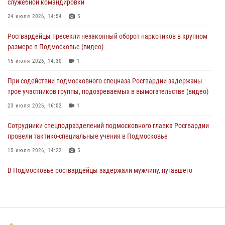
служебной командировки
01 августа 2026, 17:57
24 июля 2026, 14:54
5
Росгвардейцы задержали рецидивиста, подозреваемого в краже на
Росгвардейцы пресекли незаконный оборот наркотиков в крупном
крупную сумму в Подмосковье
размере в Подмосковье (видео)
31 июля 2026, 13:00
15 июля 2026, 14:30
1
Росгвардейцы задержали подозреваемых в мошеннических
При содействии подмосковного спецназа Росгвардии задержаны
действиях в Подмосковье (видео)
трое участников группы, подозреваемых в вымогательстве (видео)
31 июля 2026, 09:00
23 июля 2026, 16:02
1
Сотрудники спецподразделений подмосковного главка Росгвардии
провели тактико-специальные учения в Подмосковье
15 июля 2026, 14:22
5
В Подмосковье росгвардейцы задержали мужчину, пугавшего
жильцов многоквартирного дома охотничьим карабином (видео)
16 июля 2026, 09:00
1
Росгвардейцы в Подмосковье задержали мужчину, находящегося в