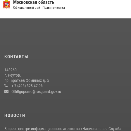
федеральном розыске (видео)
Московская область
Официальный сайт Правительства
22 июля 2026, 14:15
1
Росгвардейцы предотвратили массовый налет вражеских
беспилотников в ДНР
22 июля 2026, 14:27
Росгвардейцы открыли свои двери для школьников в Подмосковье
18 июля 2026, 07:03
9
КОНТАКТЫ
В подмосковном главке Росгвардии выявили сильнейших
143960
сотрудников спецподразделений в преодолении полосы
г. Реутов,
препятствий со стрельбой
пр. Братьев Фоминых д. 5
+ 7 (495) 528-47-06
14 июля 2026, 15:13
3
ODiRgupomo@rosguard.gov.ru
НОВОСТИ
В пресс-центре информационного агентства «Национальная Служба