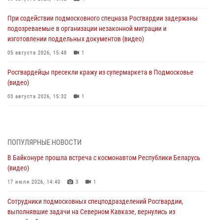
При содействии подмосковного спецназа Росгвардии задержаны
подозреваемые в организации незаконной миграции и
изготовлении поддельных документов (видео)
05 августа 2026, 15:48
1
Росгвардейцы пресекли кражу из супермаркета в Подмосковье
(видео)
03 августа 2026, 15:32
1
Росгвардейцы пресекли кражу сантехники, совершённую
«семейным подрядом» в Подмосковье (видео)
03 августа 2026, 15:08
1
ПОПУЛЯРНЫЕ НОВОСТИ
В Байконуре прошла встреча с космонавтом Республики Беларусь
В Подмосковье отметили годовщину со Дня образования ОМОН
(видео)
«Пересвет»
17 июля 2026, 14:40
3
1
02 августа 2026, 18:01
8
Сотрудники подмосковных спецподразделений Росгвардии,
Офицер подмосковного главка Росгвардии стал гостем эфира
выполнявшие задачи на Северном Кавказе, вернулись из
«Радио 1»