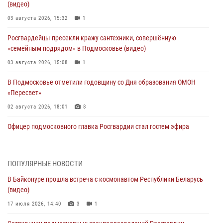
(видео)
03 августа 2026, 15:32
1
Росгвардейцы пресекли кражу сантехники, совершённую
«семейным подрядом» в Подмосковье (видео)
03 августа 2026, 15:08
1
В Подмосковье отметили годовщину со Дня образования ОМОН
«Пересвет»
02 августа 2026, 18:01
8
Офицер подмосковного главка Росгвардии стал гостем эфира
«Радио 1»
01 августа 2026, 17:57
ПОПУЛЯРНЫЕ НОВОСТИ
Росгвардейцы задержали рецидивиста, подозреваемого в краже на
В Байконуре прошла встреча с космонавтом Республики Беларусь
крупную сумму в Подмосковье
(видео)
31 июля 2026, 13:00
17 июля 2026, 14:40
3
1
Росгвардейцы задержали подозреваемых в мошеннических