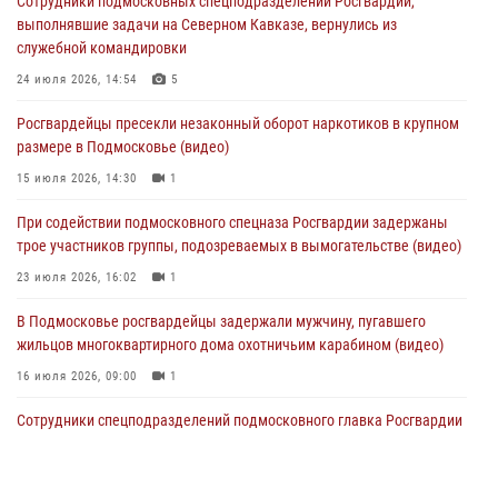
Сотрудники подмосковных спецподразделений Росгвардии,
действиях в Подмосковье (видео)
выполнявшие задачи на Северном Кавказе, вернулись из
31 июля 2026, 09:00
служебной командировки
В Главном управлении Росгвардии по Московской области
24 июля 2026, 14:54
5
состоялось торжественное собрание, посвященное юбилею
Росгвардейцы пресекли незаконный оборот наркотиков в крупном
образования региональной общественной организации ветеранов
размере в Подмосковье (видео)
войск правопорядка (видео)
15 июля 2026, 14:30
1
30 июля 2026, 13:00
5
1
При содействии подмосковного спецназа Росгвардии задержаны
Росгвардейцы задержали нетрезвую автоледи в Подмосковье
трое участников группы, подозреваемых в вымогательстве (видео)
30 июля 2026, 08:00
1
23 июля 2026, 16:02
1
В Подмосковье росгвардейцы задержали мужчину, пугавшего
жильцов многоквартирного дома охотничьим карабином (видео)
16 июля 2026, 09:00
1
Сотрудники спецподразделений подмосковного главка Росгвардии
провели тактико-специальные учения в Подмосковье
15 июля 2026, 14:22
5