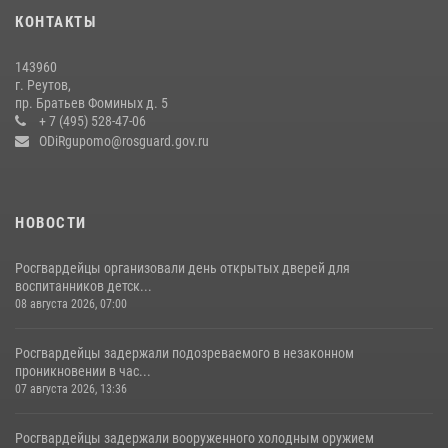
18 июля 2026, 07:03
9
КОНТАКТЫ
В подмосковном главке Росгвардии выявили сильнейших
143960
сотрудников спецподразделений в преодолении полосы
г. Реутов,
препятствий со стрельбой
пр. Братьев Фоминых д. 5
+ 7 (495) 528-47-06
14 июля 2026, 15:13
3
ODiRgupomo@rosguard.gov.ru
НОВОСТИ
Росгвардейцы организовали день открытых дверей для
воспитанников детск...
08 августа 2026, 07:00
Росгвардейцы задержали подозреваемого в незаконном
проникновении в час...
07 августа 2026, 13:36
Росгвардейцы задержали вооруженного холодным оружием