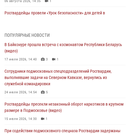
06 августа 2026, 14:35
1
Росгвардейцы провели «Урок безопасности» для детей в
Подмосковье
05 августа 2026, 15:52
4
ПОПУЛЯРНЫЕ НОВОСТИ
При содействии подмосковного спецназа Росгвардии задержаны
В Байконуре прошла встреча с космонавтом Республики Беларусь
подозреваемые в организации незаконной миграции и
(видео)
изготовлении поддельных документов (видео)
17 июля 2026, 14:40
3
1
05 августа 2026, 15:48
1
Сотрудники подмосковных спецподразделений Росгвардии,
Сотрудники спецподразделения подмосковного главка Росгвардии
выполнявшие задачи на Северном Кавказе, вернулись из
отработали навыки огневой подготовки на комплексных учениях
служебной командировки
04 августа 2026, 12:21
4
24 июля 2026, 14:54
5
За прошедший месяц росгвардейцы 7386 раз выезжали по
Росгвардейцы пресекли незаконный оборот наркотиков в крупном
сигналам «Тревога» с охраняемых объектов в Подмосковье
размере в Подмосковье (видео)
04 августа 2026, 12:15
15 июля 2026, 14:30
1
Росгвардейцы пресекли кражу из супермаркета в Подмосковье
При содействии подмосковного спецназа Росгвардии задержаны
(видео)