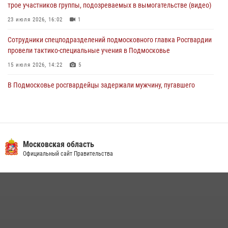
трое участников группы, подозреваемых в вымогательстве (видео)
03 августа 2026, 15:32
1
23 июля 2026, 16:02
1
Сотрудники спецподразделений подмосковного главка Росгвардии
провели тактико-специальные учения в Подмосковье
15 июля 2026, 14:22
5
В Подмосковье росгвардейцы задержали мужчину, пугавшего
жильцов многоквартирного дома охотничьим карабином (видео)
16 июля 2026, 09:00
1
Росгвардейцы предотвратили массовый налет вражеских
беспилотников в ДНР
Московская область
Официальный сайт Правительства
22 июля 2026, 14:27
Росгвардейцы в Подмосковье задержали мужчину, находящегося в
федеральном розыске (видео)
22 июля 2026, 14:15
1
Росгвардейцы открыли свои двери для школьников в Подмосковье