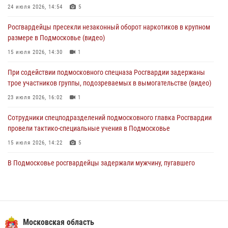
24 июля 2026, 14:54
5
За прошедший месяц росгвардейцы 7386 раз выезжали по
Росгвардейцы пресекли незаконный оборот наркотиков в крупном
сигналам «Тревога» с охраняемых объектов в Подмосковье
размере в Подмосковье (видео)
04 августа 2026, 12:15
15 июля 2026, 14:30
1
Росгвардейцы пресекли кражу из супермаркета в Подмосковье
При содействии подмосковного спецназа Росгвардии задержаны
(видео)
трое участников группы, подозреваемых в вымогательстве (видео)
03 августа 2026, 15:32
1
23 июля 2026, 16:02
1
Сотрудники спецподразделений подмосковного главка Росгвардии
провели тактико-специальные учения в Подмосковье
15 июля 2026, 14:22
5
В Подмосковье росгвардейцы задержали мужчину, пугавшего
жильцов многоквартирного дома охотничьим карабином (видео)
16 июля 2026, 09:00
1
Росгвардейцы в Подмосковье задержали мужчину, находящегося в
федеральном розыске (видео)
Московская область