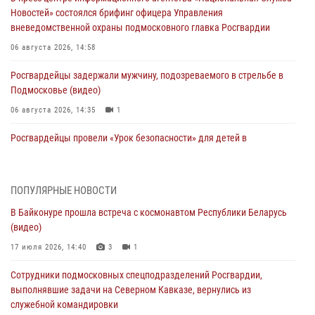
Новостей» состоялся брифинг офицера Управления
вневедомственной охраны подмосковного главка Росгвардии
06 августа 2026, 14:58
Росгвардейцы задержали мужчину, подозреваемого в стрельбе в
Подмосковье (видео)
06 августа 2026, 14:35
1
Росгвардейцы провели «Урок безопасности» для детей в
Подмосковье
05 августа 2026, 15:52
4
ПОПУЛЯРНЫЕ НОВОСТИ
При содействии подмосковного спецназа Росгвардии задержаны
В Байконуре прошла встреча с космонавтом Республики Беларусь
подозреваемые в организации незаконной миграции и
(видео)
изготовлении поддельных документов (видео)
17 июля 2026, 14:40
3
1
05 августа 2026, 15:48
1
Сотрудники подмосковных спецподразделений Росгвардии,
Сотрудники спецподразделения подмосковного главка Росгвардии
выполнявшие задачи на Северном Кавказе, вернулись из
отработали навыки огневой подготовки на комплексных учениях
служебной командировки
04 августа 2026, 12:21
4