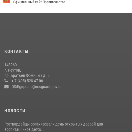
Официальный сайт Правительства
22 июля 2026, 14:15
1
Росгвардейцы предотвратили массовый налет вражеских
беспилотников в ДНР
22 июля 2026, 14:27
Росгвардейцы открыли свои двери для школьников в Подмосковье
18 июля 2026, 07:03
9
КОНТАКТЫ
В подмосковном главке Росгвардии выявили сильнейших
143960
сотрудников спецподразделений в преодолении полосы
г. Реутов,
препятствий со стрельбой
пр. Братьев Фоминых д. 5
+ 7 (495) 528-47-06
14 июля 2026, 15:13
3
ODiRgupomo@rosguard.gov.ru
НОВОСТИ
Росгвардейцы организовали день открытых дверей для
воспитанников детск...