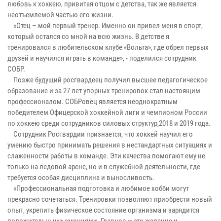
любовь к хоккею, привитая отцом с детства, так же является
неотъемлемой частью его жизни.
«Отец – мой первый тренер. Именно он привел меня в спорт,
который остался со мной на всю жизнь. В детстве я
тренировался в любительском клубе «Вольта», где обрел первых
друзей и научился играть в команде», - поделился сотрудник
СОБР.
Позже будущий росгвардеец получил высшее педагогическое
образование и за 27 лет упорных тренировок стал настоящим
профессионалом. СОБРовец является неоднократным
победителем Офицерской хоккейной лиги и чемпионом России
по хоккею среди сотрудников силовых структур,2018 и 2019 года.
Сотрудник Росгвардии признается, что хоккей научил его
умению быстро принимать решения в нестандартных ситуациях и
слаженности работы в команде. Эти качества помогают ему не
только на ледовой арене, но и в служебной деятельности, где
требуется особая дисциплина и выносливость.
«Профессиональная подготовка и любимое хобби могут
прекрасно сочетаться. Тренировки позволяют приобрести новый
опыт, укрепить физическое состояние организма и зарядится
положительными эмоциями. Главное — это желание и