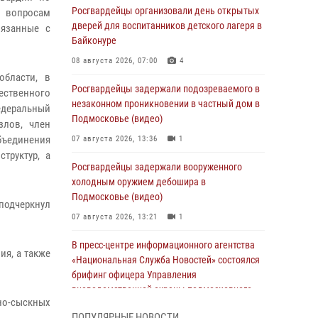
Росгвардейцы организовали день открытых
о вопросам
дверей для воспитанников детского лагеря в
вязанные с
Байконуре
08 августа 2026, 07:00
4
области, в
Росгвардейцы задержали подозреваемого в
ественного
незаконном проникновении в частный дом в
едеральный
Подмосковье (видео)
злов, член
бъединения
07 августа 2026, 13:36
1
труктур, а
Росгвардейцы задержали вооруженного
холодным оружием дебошира в
Подмосковье (видео)
 подчеркнул
07 августа 2026, 13:21
1
В пресс-центре информационного агентства
я, а также
«Национальная Служба Новостей» состоялся
брифинг офицера Управления
вневедомственной охраны подмосковного
но-сыскных
главка Росгвардии
ПОПУЛЯРНЫЕ НОВОСТИ