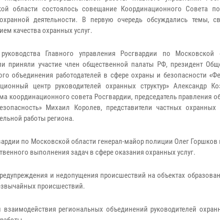
кой области состоялось совещание Координационного Совета п
охранной деятельности. В первую очередь обсуждались темы, с
ем качества охранных услуг.
руководства Главного управления Росгвардии по Московской 
и приняли участие член общественной палаты РФ, президент Общ
ого объединения работодателей в сфере охраны и безопасности «Ф
ционный центр руководителей охранных структур» Александр Ко
ма координационного совета Росгвардии, председатель правления о
безопасность» Михаил Королев, представители частных охранных с
ельной работы региона.
вардии по Московской области генерал-майор полиции Олег Горшков
твенного выполнения задач в сфере оказания охранных услуг.
редупреждения и недопущения происшествий на объектах образовани
езвычайных происшествий.
и взаимодействия региональных объединений руководителей охран