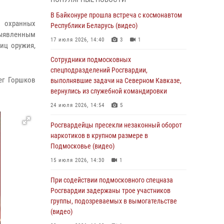
06 августа 2026, 14:58
В Байконуре прошла встреча с космонавтом
х охранных
Росгвардейцы задержали мужчину,
Республики Беларусь (видео)
выявленным
подозреваемого в стрельбе в Подмосковье
17 июля 2026, 14:40
3
1
иц оружия,
(видео)
Сотрудники подмосковных
06 августа 2026, 14:35
1
спецподразделений Росгвардии,
ег Горшков
Росгвардейцы провели «Урок безопасности»
выполнявшие задачи на Северном Кавказе,
для детей в Подмосковье
вернулись из служебной командировки
05 августа 2026, 15:52
4
24 июля 2026, 14:54
5
При содействии подмосковного спецназа
Росгвардейцы пресекли незаконный оборот
Росгвардии задержаны подозреваемые в
наркотиков в крупном размере в
организации незаконной миграции и
Подмосковье (видео)
изготовлении поддельных документов
15 июля 2026, 14:30
1
(видео)
При содействии подмосковного спецназа
05 августа 2026, 15:48
1
Росгвардии задержаны трое участников
Сотрудники спецподразделения
группы, подозреваемых в вымогательстве
подмосковного главка Росгвардии
(видео)
отработали навыки огневой подготовки на