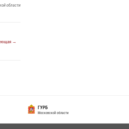
кой области
В подмосковном главке Росгвардии выявили
сильнейших сотрудников спецподразделений
в преодолении полосы препятствий со
стрельбой
14 июля 2026, 15:13
3
ующая →
Росгвардейцы открыли свои двери для
школьников в Подмосковье
18 июля 2026, 07:03
9
ГУРБ
Московской области