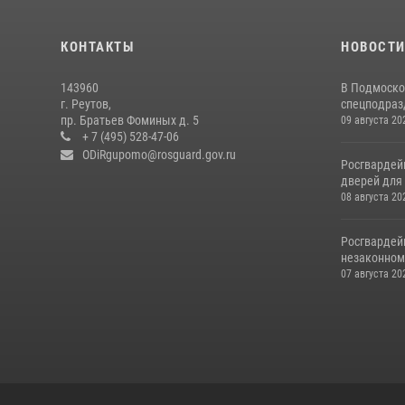
КОНТАКТЫ
НОВОСТ
143960
В Подмоско
г. Реутов,
спецподразд
пр. Братьев Фоминых д. 5
09 августа 20
+ 7 (495) 528-47-06
ODiRgupomo@rosguard.gov.ru
Росгвардей
дверей для 
08 августа 20
Росгвардей
незаконном 
07 августа 20